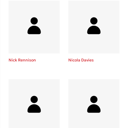
Ιωάννης Γλωσσόπουλος
Ένας γίγαντας στο σχολείο
Δανάη Δεληγεώργη
Nick Rennison
Nicola Davies
Πάνω, κάτω, μπροστά, πίσω
Mel Robbins