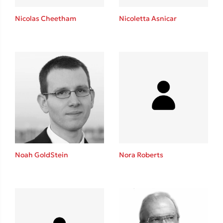
Η μέθοδος Αφήστε τους
Nicolas Cheetham
Nicoletta Asnicar
Δημοφιλείς Συγγραφείς
Φυστίκι ΠουΚυλάει
Παύλος Καστανάς
Noah GoldStein
Nora Roberts
El Sombrero
Στέφανος Ξενάκης
Sebastian Fitzek
Freida McFadden
Κατρίνα Τσάνταλη