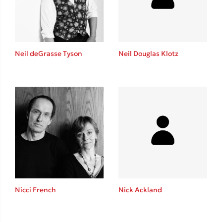
Το λεξικό της ζωής σου
Neil deGrasse Tyson
Neil Douglas Klotz
Κώστας Κρομμύδας
Το λιμάνι μου είσαι εσύ
Nicci French
Nick Ackland