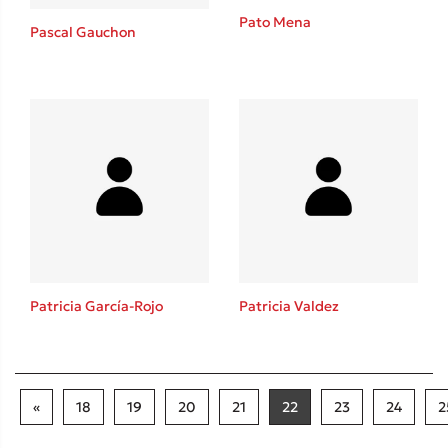
Pato Mena
Pascal Gauchon
Patricia García-Rojo
Patricia Valdez
«
18
19
20
21
22
23
24
2