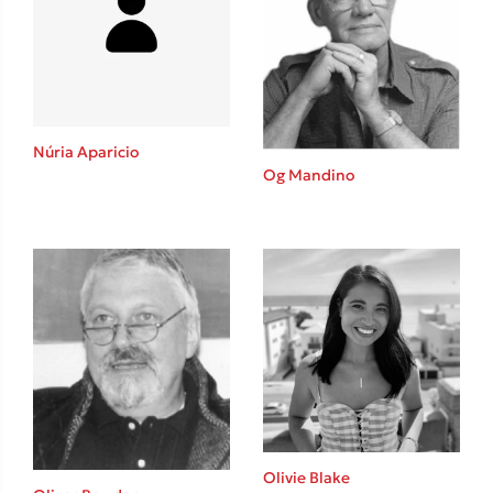
Lucinda Riley
Mimi Matthews
Benzamin Bécue
Rebecca Yarros
Teo Benedetti
Núria Aparicio
Τζένη Κουτσοδημητροπούλου
Og Mandino
Emily Henry
Ali Hazelwood
Cori Doerrfeld
Pierdomenico Baccalario
Δανάη Ιμπραχήμ
Δημοφιλή Άρθρα
3 βιβλία βασισμένα σε αληθινά γεγονότα!
Τεστ: Ποιο αστυνομικό βιβλίο σου ταιριάζει για το καλοκαίρι;
Olivie Blake