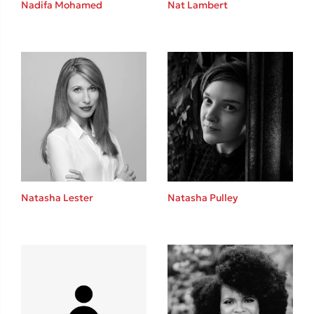
Nadifa Mohamed
Nat Lambert
Καθρέφτης
Sebastian Fitzek
Playlist
Natasha Lester
Natasha Pulley
Στέφανος Ξενάκης