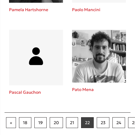
Pamela Hartshorne
Paolo Mancini
Pato Mena
Pascal Gauchon
«
18
19
20
21
22
23
24
2