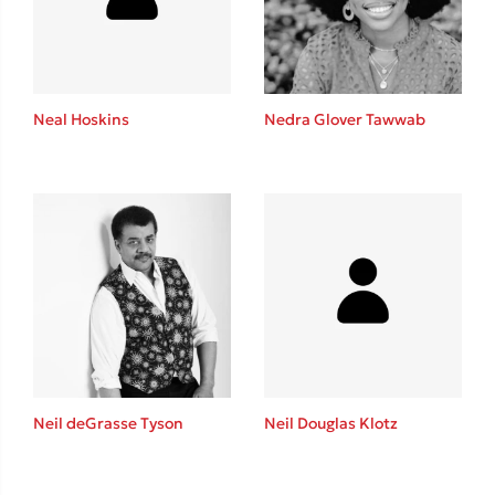
Το λεξικό της ζωής σου
Neal Hoskins
Nedra Glover Tawwab
Κώστας Κρομμύδας
Το λιμάνι μου είσαι εσύ
Neil deGrasse Tyson
Neil Douglas Klotz