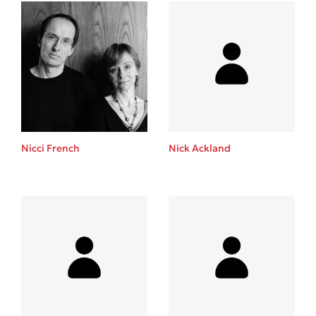
Ιωάννης Γλωσσόπουλος
Ένας γίγαντας στο σχολείο
Δανάη Δεληγεώργη
Nicci French
Nick Ackland
Πάνω, κάτω, μπροστά, πίσω
Mel Robbins