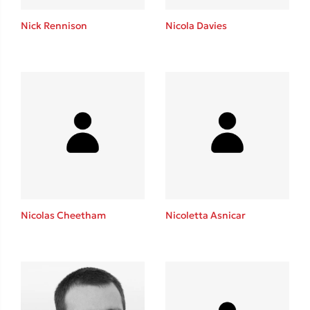
Η μέθοδος Αφήστε τους
Nick Rennison
Nicola Davies
Δημοφιλείς Συγγραφείς
Φυστίκι ΠουΚυλάει
Παύλος Καστανάς
Nicolas Cheetham
Nicoletta Asnicar
El Sombrero
Στέφανος Ξενάκης
Sebastian Fitzek
Freida McFadden
Κατρίνα Τσάνταλη