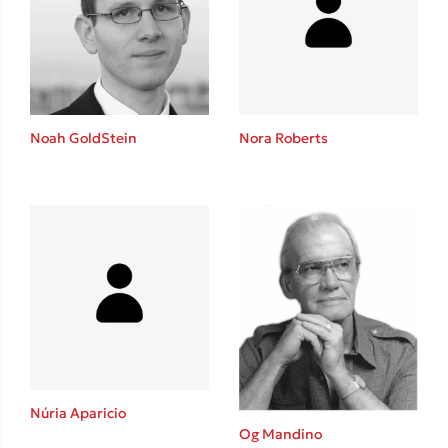
Lucinda Riley
Mimi Matthews
Benzamin Bécue
Rebecca Yarros
Teo Benedetti
Noah GoldStein
Nora Roberts
Τζένη Κουτσοδημητροπούλου
Emily Henry
Ali Hazelwood
Cori Doerrfeld
Pierdomenico Baccalario
Δανάη Ιμπραχήμ
Δημοφιλή Άρθρα
3 βιβλία βασισμένα σε αληθινά γεγονότα!
Núria Aparicio
Τεστ: Ποιο αστυνομικό βιβλίο σου ταιριάζει για το καλοκαίρι;
Og Mandino