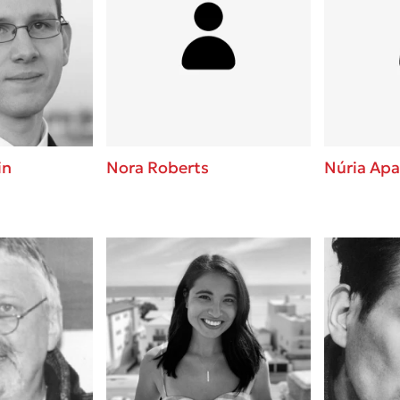
in
Nora Roberts
Núria Apa