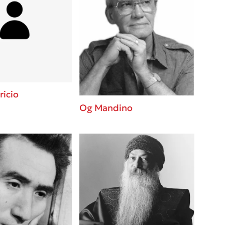
ricio
Og Mandino