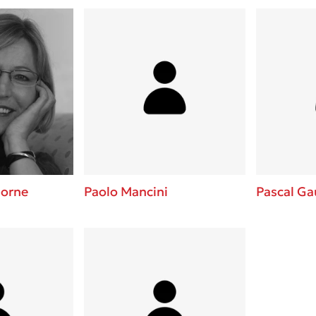
horne
Paolo Mancini
Pascal G