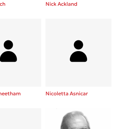
nch
Nick Ackland
Cheetham
Nicoletta Asnicar