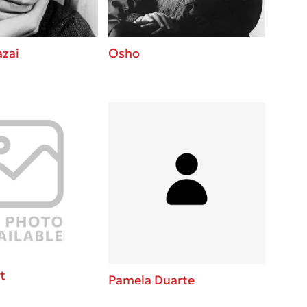
zai
Osho
t
Pamela Duarte