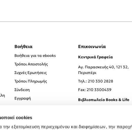
Βοήθεια
Επικοινωνία
Βοήθεια για τα ebooks
Κεντρικά Γραφεία
Τρόποι Αποστολής
Αγ. Παρασκευής 40, 121 32,
Συχνές Ερωτήσεις
Περιστέρι
Τρόποι Πληρωμής
Tηλ.: 210 330 2828
Σύνδεση
Fax: 210 3300439
ίλη
Εγγραφή
Βιβλιοπωλείο Books & Life
Σόλωνος 93-95, 106 78, Αθήν
μοποιεί cookies
Τηλ.:
210 330 0774
α την εξατομίκευση περιεχομένου και διαφημίσεων, την παροχ