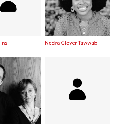
 BBQ pizza
βάσεις σε
νάγκη μας για
ση με τη
ins
Nedra Glover Tawwab
λίγοι έχουν