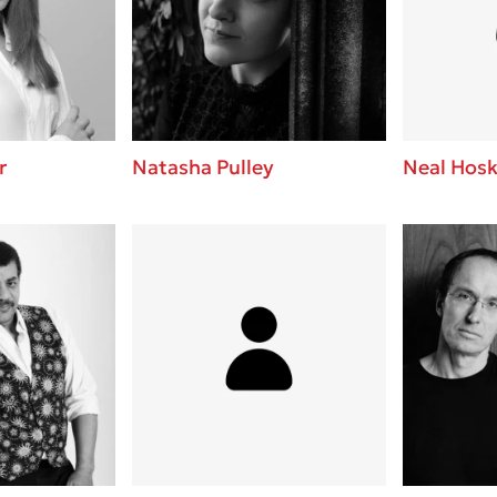
ros
Εύκολη συνταγή για chicken
από τον Άκη Πετρετζίκη!
i
3 βιβλία που μπορείς να δια
οδημητροπούλου
μια μέρα!
Διακοπές με τα παιδιά: Η α
d
παύση σε μετωπική σύγκρου
r
Natasha Pulley
Neal Hosk
δική τους για εκτόνωση
ld
Το μυστηριώδες βιβλίο που 
 Baccalario
διαβάσει
αχήμ