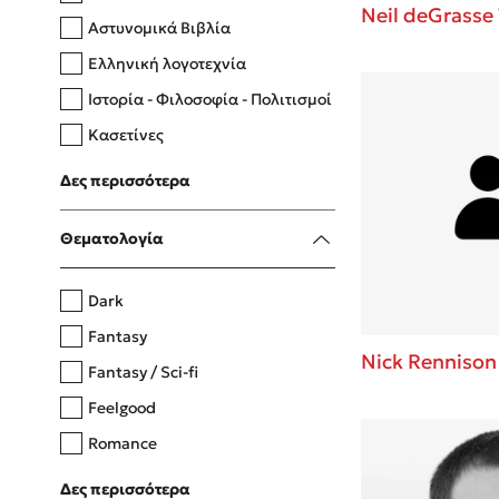
Neil deGrasse
Αστυνομικά Βιβλία
Ελληνική λογοτεχνία
Δανάη Δεληγεώργη
Ιστορία - Φιλοσοφία - Πολιτισμοί
Πάνω, κάτω, μπροστά, πίσω
Κασετίνες
Λευκώματα - Έγχρωμοι οδηγοί
Δες περισσότερα
Μαγειρική
Mel Robbins
Θεματολογία
Η μέθοδος Αφήστε τους
Dark
Fantasy
Nick Rennison
Fantasy / Sci-fi
Feelgood
Romance
Upmarket
Δες περισσότερα