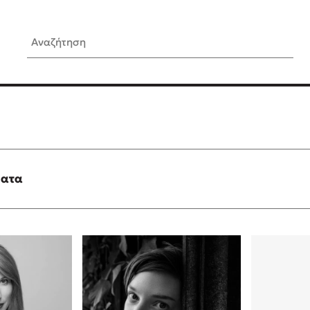
Αναζήτηση
ίς Συγγραφείς
Δημοφιλή Άρθρα
Κυλάει
Τεστ: Ποιο αστυνομικό βιβλ
ταιριάζει για το καλοκαίρι;
τανάς
3 βιβλία βασισμένα σε αλη
γεγονότα!
ματα
νάκης
Ο εθισμός των παιδιών στις
tzek
είναι «το πρόβλημα»
dden
Μια λέξη που συχνά νιώθεις
αγνοείς
νταλη
Τι είναι η νευροποικιλότητα;
y
Δανάη Δεληγεώργη απαντά
ews
Συγχαρητήρια, Πέθανες! Μι
cue
στον Άδη της ελληνικής μυ