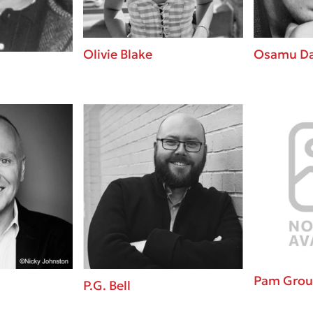
Olivie Blake
Osamu Da
Pam Grou
P.G. Bell