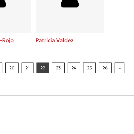
a-Rojo
Patricia Valdez
20
21
22
23
24
25
26
»