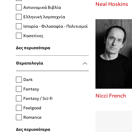
Neal Hoskins
Αστυνομικά Βιβλία
Ελληνική λογοτεχνία
Δανάη Δεληγεώργη
Ιστορία - Φιλοσοφία - Πολιτισμοί
Πάνω, κάτω, μπροστά, πίσω
Κασετίνες
Λευκώματα - Έγχρωμοι οδηγοί
Δες περισσότερα
Μαγειρική
Mel Robbins
Θεματολογία
Η μέθοδος Αφήστε τους
Dark
Fantasy
Nicci French
Fantasy / Sci-fi
Feelgood
Romance
Upmarket
Δες περισσότερα