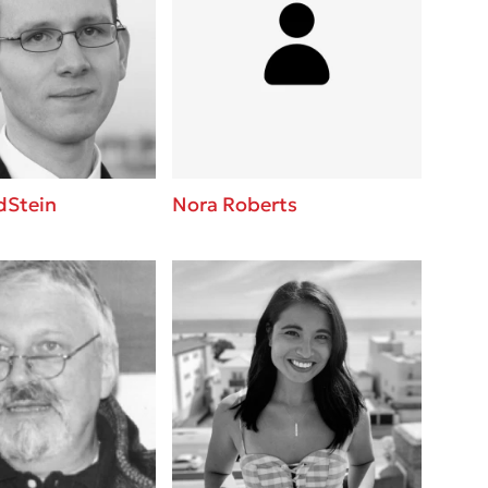
dStein
Nora Roberts