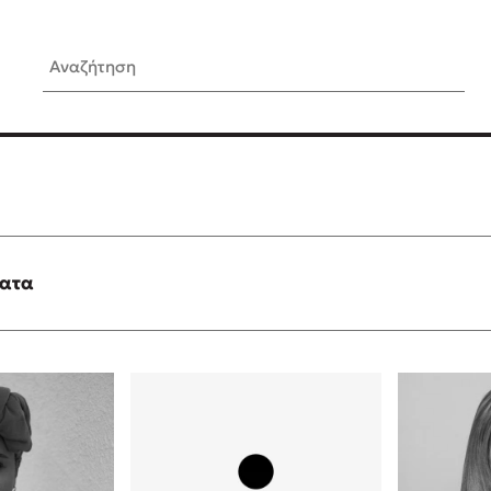
Αναζήτηση
ίς Συγγραφείς
Δημοφιλή Άρθρα
Κυλάει
3 βιβλία βασισμένα σε αλη
γεγονότα!
τανάς
Τεστ: Ποιο αστυνομικό βιβλ
ταιριάζει για το καλοκαίρι;
ματα
νάκης
Ο εθισμός των παιδιών στις
tzek
είναι «το πρόβλημα»
dden
Μια λέξη που συχνά νιώθεις
αγνοείς
νταλη
Τι είναι η νευροποικιλότητα;
y
Δανάη Δεληγεώργη απαντά
ews
Συγχαρητήρια, Πέθανες! Μι
cue
στον Άδη της ελληνικής μυ