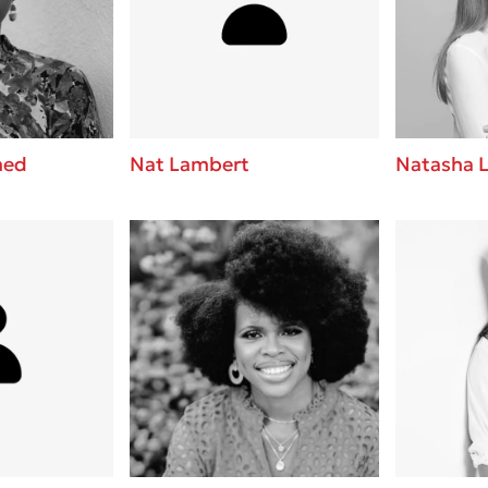
ros
3 βιβλία που μπορείς να δια
μια μέρα!
i
Εύκολη συνταγή για chicken
οδημητροπούλου
από τον Άκη Πετρετζίκη!
Διακοπές με τα παιδιά: Η α
d
παύση σε μετωπική σύγκρου
med
Nat Lambert
Natasha L
δική τους για εκτόνωση
ld
Πάνω, κάτω, μπροστά, πίσω
 Baccalario
τεστ και ανακάλυψε την τάσ
αχήμ