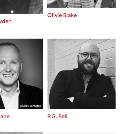
Olivie Blake
owden
ane
P.G. Bell