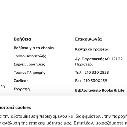
Βοήθεια
Επικοινωνία
Βοήθεια για τα ebooks
Κεντρικά Γραφεία
Τρόποι Αποστολής
Αγ. Παρασκευής 40, 121 32,
Συχνές Ερωτήσεις
Περιστέρι
Τρόποι Πληρωμής
Tηλ.: 210 330 2828
Σύνδεση
Fax: 210 3300439
ίλη
Εγγραφή
Βιβλιοπωλείο Books & Life
Σόλωνος 93-95, 106 78, Αθήν
μοποιεί cookies
Τηλ.:
210 330 0774
α την εξατομίκευση περιεχομένου και διαφημίσεων, την παροχ
ν ανάλυση της επισκεψιμότητάς μας. Επιπλέον, μοιραζόμαστε 