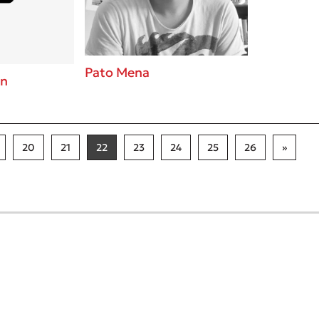
Pato Mena
on
20
21
22
23
24
25
26
»