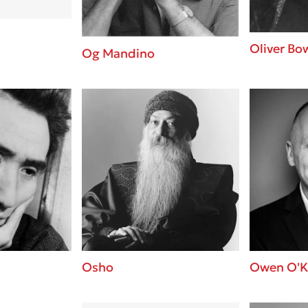
Oliver B
Og Mandino
Osho
Owen O'K