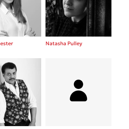
βάσεις σε
 BBQ pizza
νάγκη μας για
ση με τη
ester
Natasha Pulley
; Κάνε το
η σου!