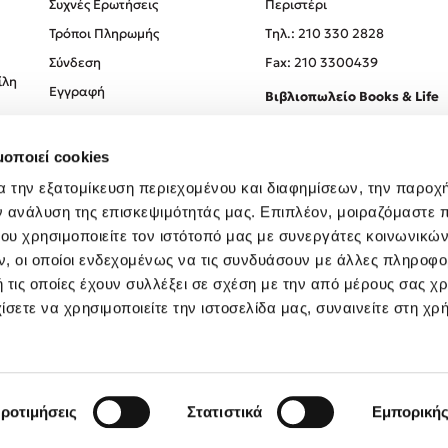
Συχνές Ερωτήσεις
Περιστέρι
Τρόποι Πληρωμής
Tηλ.: 210 330 2828
Σύνδεση
Fax: 210 3300439
ίλη
Εγγραφή
Βιβλιοπωλείο Books & Life
Σόλωνος 93-95, 106 78, Αθήν
μοποιεί cookies
Τηλ.:
210 330 0774
α την εξατομίκευση περιεχομένου και διαφημίσεων, την παροχ
ν ανάλυση της επισκεψιμότητάς μας. Επιπλέον, μοιραζόμαστε 
ου χρησιμοποιείτε τον ιστότοπό μας με συνεργάτες κοινωνικώ
, οι οποίοι ενδεχομένως να τις συνδυάσουν με άλλες πληροφο
 τις οποίες έχουν συλλέξει σε σχέση με την από μέρους σας χ
ίσετε να χρησιμοποιείτε την ιστοσελίδα μας, συναινείτε στη χρ
Created by
Powered by
Copyright © 2026
dioptra.gr
ροτιμήσεις
Στατιστικά
Εμπορική