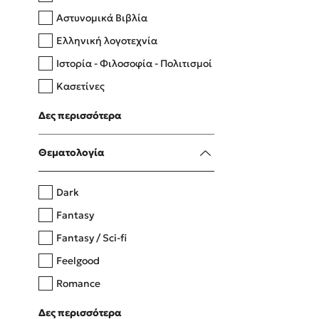
Αστυνομικά Βιβλία
Ελληνική λογοτεχνία
Δανάη Δεληγεώργη
Ιστορία - Φιλοσοφία - Πολιτισμοί
Πάνω, κάτω, μπροστά, πίσω
Κασετίνες
Λευκώματα - Έγχρωμοι οδηγοί
Δες περισσότερα
Μαγειρική
Mel Robbins
Θεματολογία
Η μέθοδος Αφήστε τους
Dark
Fantasy
Fantasy / Sci-fi
Feelgood
Romance
Upmarket
Δες περισσότερα