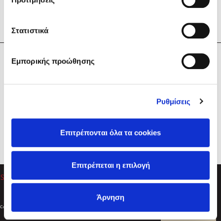
Στατιστικά
Η Εταιρεία
Εμπορικής προώθησης
Sebastian Fitzek
Υπηρεσίες
Playlist
Βοήθεια
Ρυθμίσεις
Επικοινωνία
Ακολουθήστε μας
Επιτρέπονται όλα τα cookies
Στέφανος Ξενάκης
Επιτρέπεται η επιλογή
Το λεξικό της ζωής σου
Άρνηση
Created by
Powered by
Copyright © 2026
dioptra.gr
Φίλτρα