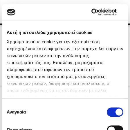
Menu
(0)
Κλείσιμο
Αρχική
|
Οι Συγγραφείς μας
Αυτή η ιστοσελίδα χρησιμοποιεί cookies
Οι Συγγραφείς μας
Χρησιμοποιούμε cookie για την εξατομίκευση
περιεχομένου και διαφημίσεων, την παροχή λειτουργιών
Δημοφιλή Βιβλία
0
Αποτελέσματα
κοινωνικών μέσων και την ανάλυση της
Lidia Branković
επισκεψιμότητάς μας. Επιπλέον, μοιραζόμαστε
E
L
M
Z
Λ
Ο
Ψ
πληροφορίες που αφορούν τον τρόπο που
Το ξενοδοχείο των συναισθημάτων
χρησιμοποιείτε τον ιστότοπό μας με συνεργάτες
κοινωνικών μέσων, διαφήμισης και αναλύσεων, οι
οποίοι ενδεχομένως να τις συνδυάσουν με άλλες
Κάνε δώρα στους αγαπημένους σου
πληροφορίες που τους έχετε παραχωρήσει ή τις οποίες
έχουν συλλέξει σε σχέση με την από μέρους σας χρήση
Επιλογή
των υπηρεσιών τους. Αν συνεχίσετε να χρησιμοποιείτε
Αναγκαία
Χάρης Πολίτης
συγκατάθεσης
την ιστοσελίδα μας, συναινείτε στη χρήση των cookies
Καθρέφτης
μας.
ΔΩΡΟΚΑΡΤΑ ΔΙΟΠΤΡΑ
Προτιμήσεις