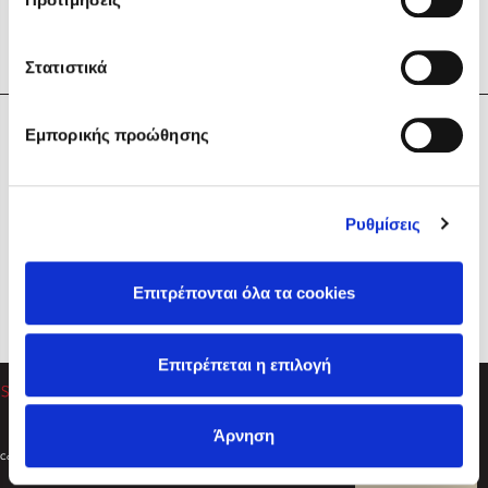
Στατιστικά
Η Εταιρεία
Εμπορικής προώθησης
Sebastian Fitzek
Υπηρεσίες
Playlist
Βοήθεια
Ρυθμίσεις
Επικοινωνία
Ακολουθήστε μας
Επιτρέπονται όλα τα cookies
Στέφανος Ξενάκης
Επιτρέπεται η επιλογή
Το λεξικό της ζωής σου
Άρνηση
Created by
Powered by
Copyright © 2026
dioptra.gr
Φίλτρα