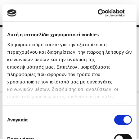
Menu
(0)
Κλείσιμο
Αρχική
|
Οι Συγγραφείς μας
Αυτή η ιστοσελίδα χρησιμοποιεί cookies
Οι Συγγραφείς μας
Χρησιμοποιούμε cookie για την εξατομίκευση
περιεχομένου και διαφημίσεων, την παροχή λειτουργιών
Δημοφιλή Βιβλία
0
Αποτελέσματα
κοινωνικών μέσων και την ανάλυση της
Lidia Branković
επισκεψιμότητάς μας. Επιπλέον, μοιραζόμαστε
E
M
P
Z
Α
πληροφορίες που αφορούν τον τρόπο που
Το ξενοδοχείο των συναισθημάτων
χρησιμοποιείτε τον ιστότοπό μας με συνεργάτες
κοινωνικών μέσων, διαφήμισης και αναλύσεων, οι
οποίοι ενδεχομένως να τις συνδυάσουν με άλλες
Κάνε δώρα στους αγαπημένους σου
πληροφορίες που τους έχετε παραχωρήσει ή τις οποίες
έχουν συλλέξει σε σχέση με την από μέρους σας χρήση
Επιλογή
των υπηρεσιών τους. Αν συνεχίσετε να χρησιμοποιείτε
Αναγκαία
Χάρης Πολίτης
συγκατάθεσης
την ιστοσελίδα μας, συναινείτε στη χρήση των cookies
Καθρέφτης
μας.
ΔΩΡΟΚΑΡΤΑ ΔΙΟΠΤΡΑ
Προτιμήσεις