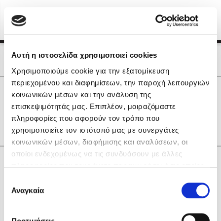
Menu
(0)
Κλείσιμο
Αρχική
|
Οι Συγγραφείς μας
Αυτή η ιστοσελίδα χρησιμοποιεί cookies
Οι Συγγραφείς μας
Χρησιμοποιούμε cookie για την εξατομίκευση
περιεχομένου και διαφημίσεων, την παροχή λειτουργιών
Δημοφιλή Βιβλία
0
Αποτελέσματα
κοινωνικών μέσων και την ανάλυση της
Lidia Branković
επισκεψιμότητάς μας. Επιπλέον, μοιραζόμαστε
F
M
P
Z
Α
Θ
Ο
πληροφορίες που αφορούν τον τρόπο που
Το ξενοδοχείο των συναισθημάτων
χρησιμοποιείτε τον ιστότοπό μας με συνεργάτες
κοινωνικών μέσων, διαφήμισης και αναλύσεων, οι
οποίοι ενδεχομένως να τις συνδυάσουν με άλλες
Κάνε δώρα στους αγαπημένους σου
πληροφορίες που τους έχετε παραχωρήσει ή τις οποίες
έχουν συλλέξει σε σχέση με την από μέρους σας χρήση
Επιλογή
των υπηρεσιών τους. Αν συνεχίσετε να χρησιμοποιείτε
Αναγκαία
Χάρης Πολίτης
συγκατάθεσης
την ιστοσελίδα μας, συναινείτε στη χρήση των cookies
Καθρέφτης
μας.
ΔΩΡΟΚΑΡΤΑ ΔΙΟΠΤΡΑ
Προτιμήσεις