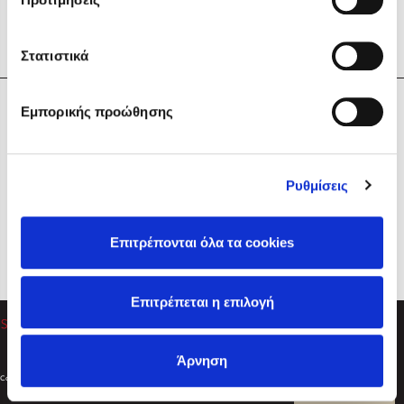
Στατιστικά
Η Εταιρεία
Εμπορικής προώθησης
Sebastian Fitzek
Υπηρεσίες
Playlist
Βοήθεια
Ρυθμίσεις
Επικοινωνία
Ακολουθήστε μας
Επιτρέπονται όλα τα cookies
Στέφανος Ξενάκης
Επιτρέπεται η επιλογή
Το λεξικό της ζωής σου
Άρνηση
Created by
Powered by
Copyright © 2026
dioptra.gr
Φίλτρα