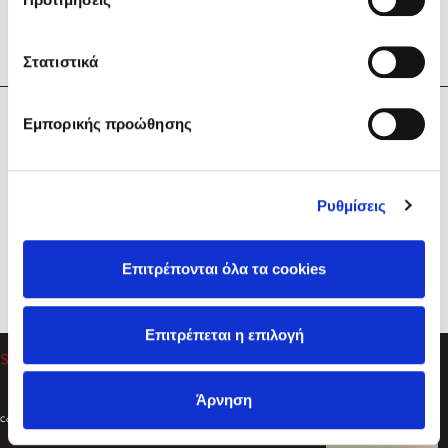
Στατιστικά
Η Εταιρεία
Εμπορικής προώθησης
Sebastian Fitzek
Υπηρεσίες
Playlist
Βοήθεια
Ρυθμίσεις
Επικοινωνία
Ακολουθήστε μας
Επιτρέπονται όλα τα cookies
Στέφανος Ξενάκης
Επιτρέπεται η επιλογή
Το λεξικό της ζωής σου
Άρνηση
Created by
Powered by
Copyright © 2026
dioptra.gr
Φίλτρα