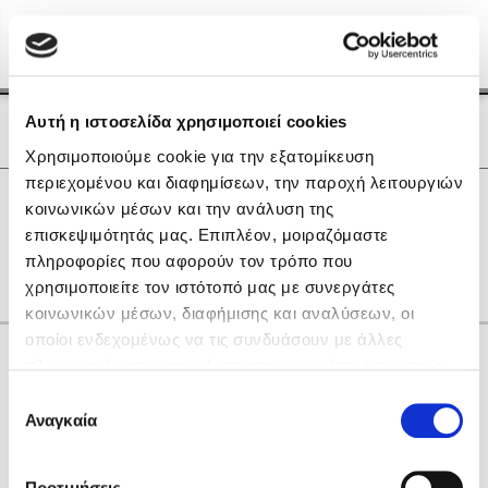
Menu
(0)
Κλείσιμο
Αρχική
|
Οι Συγγραφείς μας
Αυτή η ιστοσελίδα χρησιμοποιεί cookies
Οι Συγγραφείς μας
Χρησιμοποιούμε cookie για την εξατομίκευση
περιεχομένου και διαφημίσεων, την παροχή λειτουργιών
Δημοφιλή Βιβλία
0
Αποτελέσματα
κοινωνικών μέσων και την ανάλυση της
Lidia Branković
επισκεψιμότητάς μας. Επιπλέον, μοιραζόμαστε
M
P
Z
Α
Θ
Ν
Ο
πληροφορίες που αφορούν τον τρόπο που
Το ξενοδοχείο των συναισθημάτων
χρησιμοποιείτε τον ιστότοπό μας με συνεργάτες
κοινωνικών μέσων, διαφήμισης και αναλύσεων, οι
οποίοι ενδεχομένως να τις συνδυάσουν με άλλες
Κάνε δώρα στους αγαπημένους σου
πληροφορίες που τους έχετε παραχωρήσει ή τις οποίες
έχουν συλλέξει σε σχέση με την από μέρους σας χρήση
Επιλογή
των υπηρεσιών τους. Αν συνεχίσετε να χρησιμοποιείτε
Αναγκαία
Χάρης Πολίτης
συγκατάθεσης
την ιστοσελίδα μας, συναινείτε στη χρήση των cookies
Καθρέφτης
μας.
ΔΩΡΟΚΑΡΤΑ ΔΙΟΠΤΡΑ
Προτιμήσεις