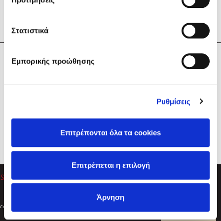
Στατιστικά
Η Εταιρεία
Εμπορικής προώθησης
Sebastian Fitzek
Υπηρεσίες
Playlist
Βοήθεια
Ρυθμίσεις
Επικοινωνία
Ακολουθήστε μας
Επιτρέπονται όλα τα cookies
Στέφανος Ξενάκης
Επιτρέπεται η επιλογή
Το λεξικό της ζωής σου
Άρνηση
Created by
Powered by
Copyright © 2026
dioptra.gr
Φίλτρα