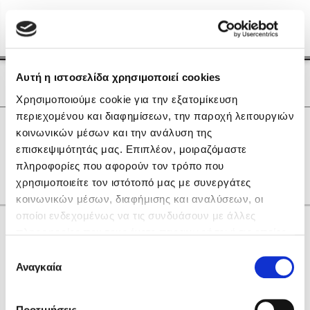
Menu
(0)
Κλείσιμο
Αρχική
|
Οι Συγγραφείς μας
Αυτή η ιστοσελίδα χρησιμοποιεί cookies
Οι Συγγραφείς μας
Χρησιμοποιούμε cookie για την εξατομίκευση
περιεχομένου και διαφημίσεων, την παροχή λειτουργιών
Δημοφιλή Βιβλία
0
Αποτελέσματα
κοινωνικών μέσων και την ανάλυση της
Lidia Branković
επισκεψιμότητάς μας. Επιπλέον, μοιραζόμαστε
M
P
Z
Α
Θ
Ο
πληροφορίες που αφορούν τον τρόπο που
Το ξενοδοχείο των συναισθημάτων
χρησιμοποιείτε τον ιστότοπό μας με συνεργάτες
κοινωνικών μέσων, διαφήμισης και αναλύσεων, οι
οποίοι ενδεχομένως να τις συνδυάσουν με άλλες
Κάνε δώρα στους αγαπημένους σου
πληροφορίες που τους έχετε παραχωρήσει ή τις οποίες
έχουν συλλέξει σε σχέση με την από μέρους σας χρήση
Επιλογή
των υπηρεσιών τους. Αν συνεχίσετε να χρησιμοποιείτε
Αναγκαία
Χάρης Πολίτης
συγκατάθεσης
την ιστοσελίδα μας, συναινείτε στη χρήση των cookies
Καθρέφτης
μας.
ΔΩΡΟΚΑΡΤΑ ΔΙΟΠΤΡΑ
Προτιμήσεις