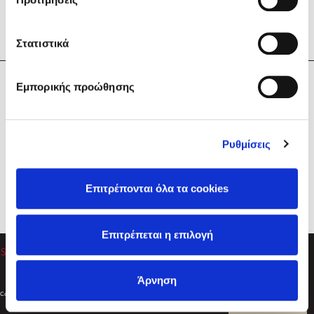
Στατιστικά
Η Εταιρεία
Εμπορικής προώθησης
Sebastian Fitzek
Υπηρεσίες
Playlist
Βοήθεια
Ρυθμίσεις
Επικοινωνία
Ακολουθήστε μας
Επιτρέπονται όλα τα cookies
Στέφανος Ξενάκης
Επιτρέπεται η επιλογή
Το λεξικό της ζωής σου
Άρνηση
Created by
Powered by
Copyright © 2026
dioptra.gr
Φίλτρα