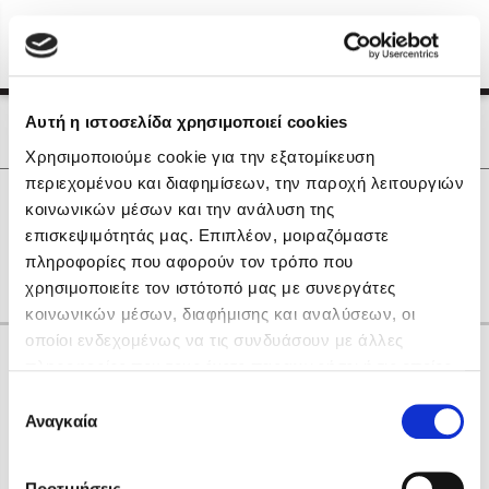
Menu
(0)
Κλείσιμο
Αρχική
|
Οι Συγγραφείς μας
Αυτή η ιστοσελίδα χρησιμοποιεί cookies
Οι Συγγραφείς μας
Χρησιμοποιούμε cookie για την εξατομίκευση
περιεχομένου και διαφημίσεων, την παροχή λειτουργιών
Δημοφιλή Βιβλία
0
Αποτελέσματα
κοινωνικών μέσων και την ανάλυση της
Lidia Branković
επισκεψιμότητάς μας. Επιπλέον, μοιραζόμαστε
M
P
Z
Α
Μ
πληροφορίες που αφορούν τον τρόπο που
Το ξενοδοχείο των συναισθημάτων
χρησιμοποιείτε τον ιστότοπό μας με συνεργάτες
κοινωνικών μέσων, διαφήμισης και αναλύσεων, οι
οποίοι ενδεχομένως να τις συνδυάσουν με άλλες
Κάνε δώρα στους αγαπημένους σου
πληροφορίες που τους έχετε παραχωρήσει ή τις οποίες
έχουν συλλέξει σε σχέση με την από μέρους σας χρήση
Επιλογή
των υπηρεσιών τους. Αν συνεχίσετε να χρησιμοποιείτε
Αναγκαία
Χάρης Πολίτης
συγκατάθεσης
την ιστοσελίδα μας, συναινείτε στη χρήση των cookies
Καθρέφτης
μας.
ΔΩΡΟΚΑΡΤΑ ΔΙΟΠΤΡΑ
Προτιμήσεις