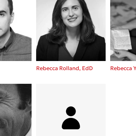
Rebecca Rolland, EdD
Rebecca Y