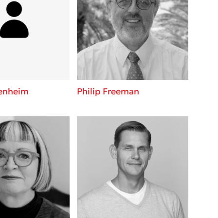
venheim
Philip Freeman