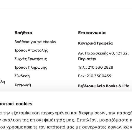
Βοήθεια
Επικοινωνία
Βοήθεια για τα ebooks
Κεντρικά Γραφεία
Τρόποι Αποστολής
Αγ. Παρασκευής 40, 121 32,
Συχνές Ερωτήσεις
Περιστέρι
Τρόποι Πληρωμής
Tηλ.: 210 330 2828
Σύνδεση
Fax: 210 3300439
ίλη
Εγγραφή
Βιβλιοπωλείο Books & Life
Σόλωνος 93-95, 106 78, Αθήν
μοποιεί cookies
Τηλ.:
210 330 0774
α την εξατομίκευση περιεχομένου και διαφημίσεων, την παροχ
ν ανάλυση της επισκεψιμότητάς μας. Επιπλέον, μοιραζόμαστε 
ου χρησιμοποιείτε τον ιστότοπό μας με συνεργάτες κοινωνικώ