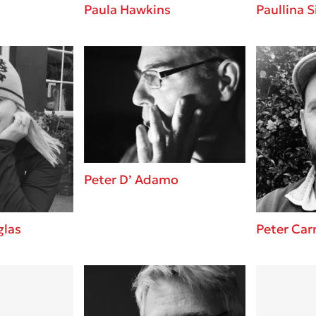
Paula Hawkins
Paullina 
Peter D’ Adamo
glas
Peter Car