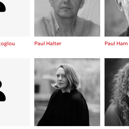
ros
Εύκολη συνταγή για chicken
από τον Άκη Πετρετζίκη!
i
3 βιβλία που μπορείς να δια
οδημητροπούλου
μια μέρα!
Διακοπές με τα παιδιά: Η α
d
παύση σε μετωπική σύγκρου
toglou
Paul Halter
Paul Ham
δική τους για εκτόνωση
ld
Το μυστηριώδες βιβλίο που 
 Baccalario
διαβάσει
αχήμ