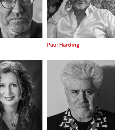
 BBQ pizza
βάσεις σε
νάγκη μας για
ση με τη
Paul Harding
λίγοι έχουν