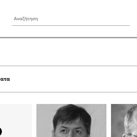
Αναζήτηση
ίς Συγγραφείς
Δημοφιλή Άρθρα
Κυλάει
Τεστ: Ποιο αστυνομικό βιβλ
ταιριάζει για το καλοκαίρι;
τανάς
3 βιβλία βασισμένα σε αλη
γεγονότα!
ματα
νάκης
Ο εθισμός των παιδιών στις
tzek
είναι «το πρόβλημα»
dden
Μια λέξη που συχνά νιώθεις
αγνοείς
νταλη
Τι είναι η νευροποικιλότητα;
y
Δανάη Δεληγεώργη απαντά
ews
Συγχαρητήρια, Πέθανες! Μι
cue
στον Άδη της ελληνικής μυ