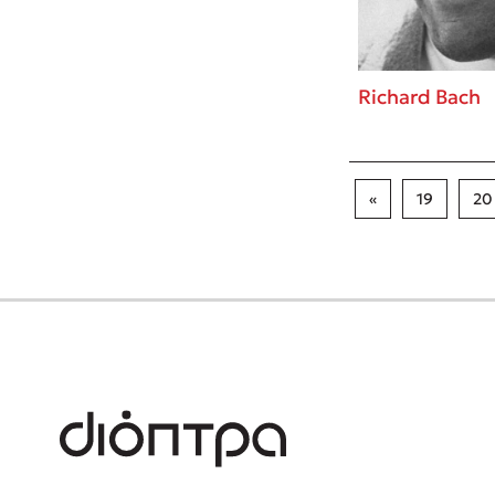
Richard Bach
«
19
20