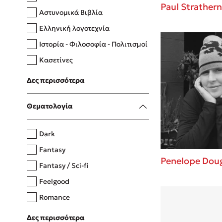
Paul Strathern
Αστυνομικά Βιβλία
Ελληνική λογοτεχνία
Δανάη Δεληγεώργη
Ιστορία - Φιλοσοφία - Πολιτισμοί
Πάνω, κάτω, μπροστά, πίσω
Κασετίνες
Λευκώματα - Έγχρωμοι οδηγοί
Δες περισσότερα
Μαγειρική
Mel Robbins
Θεματολογία
Η μέθοδος Αφήστε τους
Dark
Fantasy
Penelope Dou
Fantasy / Sci-fi
Feelgood
Romance
Upmarket
Δες περισσότερα