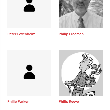
Lucinda Riley
Mimi Matthews
Benzamin Bécue
Rebecca Yarros
Teo Benedetti
Peter Lovenheim
Philip Freeman
Τζένη Κουτσοδημητροπούλου
Emily Henry
Ali Hazelwood
Cori Doerrfeld
Pierdomenico Baccalario
Δανάη Ιμπραχήμ
Δημοφιλή Άρθρα
3 βιβλία βασισμένα σε αληθινά γεγονότα!
Philip Parker
Philip Reeve
Τεστ: Ποιο αστυνομικό βιβλίο σου ταιριάζει για το καλοκαίρι;