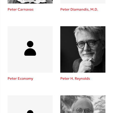
Η μέθοδος Αφήστε τους
Peter Carnavas
Peter Diamandis, M.D.
Δημοφιλείς Συγγραφείς
Φυστίκι ΠουΚυλάει
Παύλος Καστανάς
Peter Economy
Peter H. Reynolds
El Sombrero
Στέφανος Ξενάκης
Sebastian Fitzek
Freida McFadden
Κατρίνα Τσάνταλη