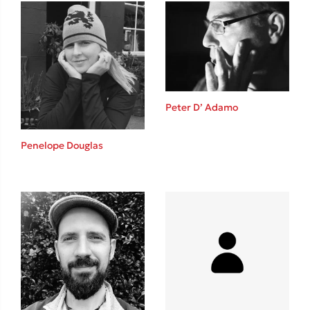
Ιωάννης Γλωσσόπουλος
Ένας γίγαντας στο σχολείο
Peter D’ Adamo
Δανάη Δεληγεώργη
Penelope Douglas
Πάνω, κάτω, μπροστά, πίσω
Mel Robbins