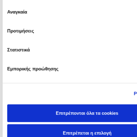
του Άρεως
Επιλογή
Αναγκαία
συγκατάθεσης
Pierdomenico Baccalario
Polly Noakes
Προτιμήσεις
Στατιστικά
Εμπορικής προώθησης
Ρ
Racha Mourtada
Ram Ganglani
Επιτρέπονται όλα τα cookies
Επιτρέπεται η επιλογή