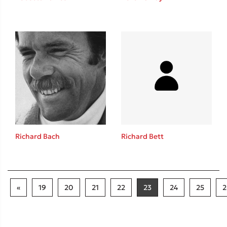
Richard Bach
Richard Bett
«
19
20
21
22
23
24
25
2