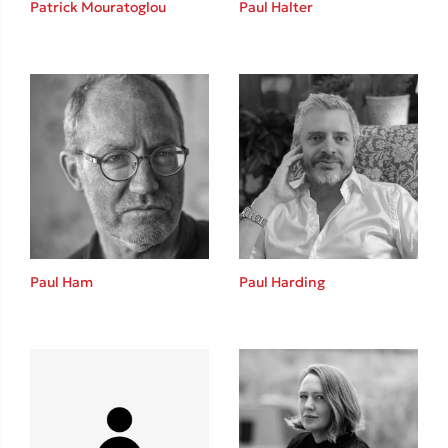
Patrick Mouratoglou
Paul Halter
Καθρέφτης
Sebastian Fitzek
Playlist
Paul Ham
Paul Harding
Στέφανος Ξενάκης