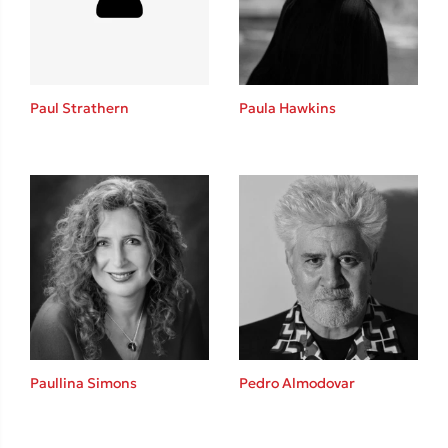
Το λεξικό της ζωής σου
Paul Strathern
Paula Hawkins
Κώστας Κρομμύδας
Το λιμάνι μου είσαι εσύ
Paullina Simons
Pedro Almodovar