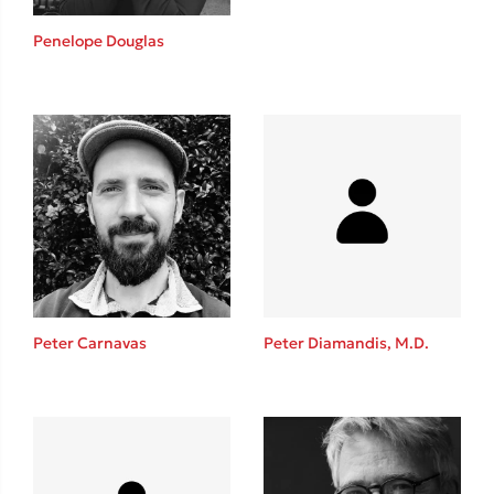
Η μέθοδος Αφήστε τους
Penelope Douglas
Δημοφιλείς Συγγραφείς
Φυστίκι ΠουΚυλάει
Παύλος Καστανάς
Peter Carnavas
Peter Diamandis, M.D.
El Sombrero
Στέφανος Ξενάκης
Sebastian Fitzek
Freida McFadden
Κατρίνα Τσάνταλη