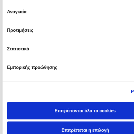
του Άρεως
Επιλογή
Αναγκαία
συγκατάθεσης
Philippa Perry
Phillip Barlag
Προτιμήσεις
Στατιστικά
Εμπορικής προώθησης
Ρ
Pierdomenico Baccalario
Polly Noakes
Επιτρέπονται όλα τα cookies
Επιτρέπεται η επιλογή