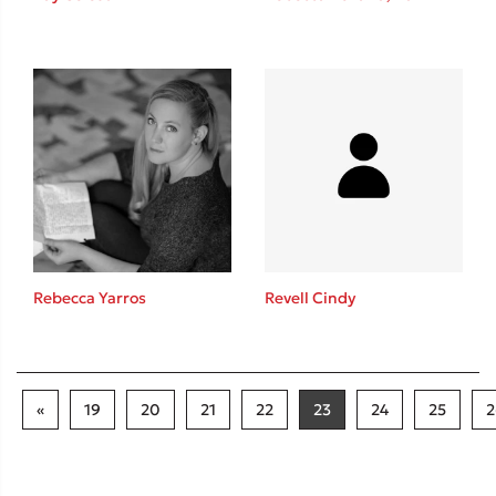
Rebecca Yarros
Revell Cindy
«
19
20
21
22
23
24
25
2