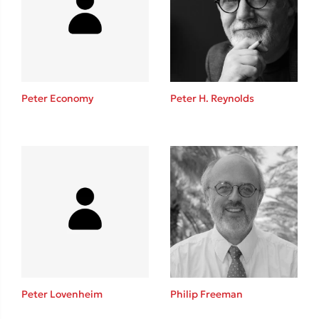
Lucinda Riley
Mimi Matthews
Benzamin Bécue
Rebecca Yarros
Teo Benedetti
Peter Economy
Peter H. Reynolds
Τζένη Κουτσοδημητροπούλου
Emily Henry
Ali Hazelwood
Cori Doerrfeld
Pierdomenico Baccalario
Δανάη Ιμπραχήμ
Δημοφιλή Άρθρα
3 βιβλία βασισμένα σε αληθινά γεγονότα!
Peter Lovenheim
Philip Freeman
Τεστ: Ποιο αστυνομικό βιβλίο σου ταιριάζει για το καλοκαίρι;