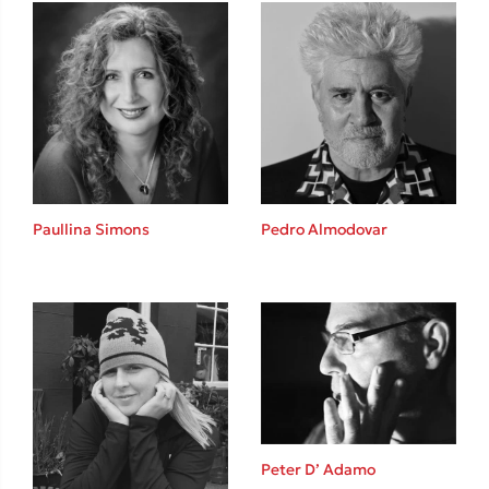
Ιωάννης Γλωσσόπουλος
Ένας γίγαντας στο σχολείο
Δανάη Δεληγεώργη
Paullina Simons
Pedro Almodovar
Πάνω, κάτω, μπροστά, πίσω
Mel Robbins
Peter D’ Adamo