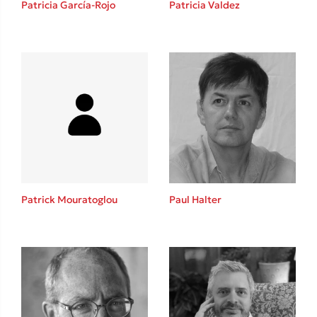
Patricia García-Rojo
Patricia Valdez
Καθρέφτης
Sebastian Fitzek
Playlist
Patrick Mouratoglou
Paul Halter
Στέφανος Ξενάκης