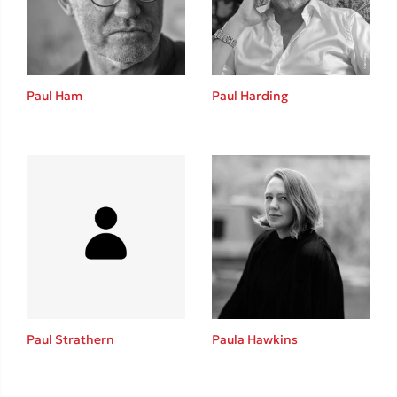
Το λεξικό της ζωής σου
Paul Ham
Paul Harding
Κώστας Κρομμύδας
Το λιμάνι μου είσαι εσύ
Paul Strathern
Paula Hawkins