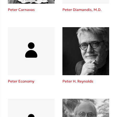
Η μέθοδος Αφήστε τους
Peter Carnavas
Peter Diamandis, M.D.
Δημοφιλείς Συγγραφείς
Φυστίκι ΠουΚυλάει
Παύλος Καστανάς
Peter Economy
Peter H. Reynolds
El Sombrero
Στέφανος Ξενάκης
Sebastian Fitzek
Freida McFadden
Κατρίνα Τσάνταλη