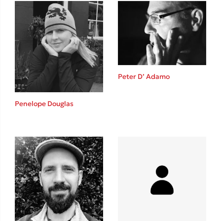
Ιωάννης Γλωσσόπουλος
Ένας γίγαντας στο σχολείο
Peter D’ Adamo
Δανάη Δεληγεώργη
Penelope Douglas
Πάνω, κάτω, μπροστά, πίσω
Mel Robbins