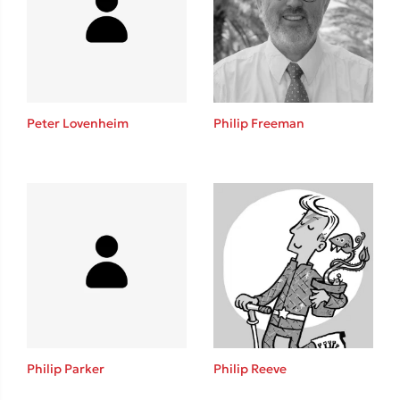
Lucinda Riley
Mimi Matthews
Benzamin Bécue
Rebecca Yarros
Teo Benedetti
Peter Lovenheim
Philip Freeman
Τζένη Κουτσοδημητροπούλου
Emily Henry
Ali Hazelwood
Cori Doerrfeld
Pierdomenico Baccalario
Δανάη Ιμπραχήμ
Δημοφιλή Άρθρα
3 βιβλία βασισμένα σε αληθινά γεγονότα!
Philip Parker
Philip Reeve
Τεστ: Ποιο αστυνομικό βιβλίο σου ταιριάζει για το καλοκαίρι;