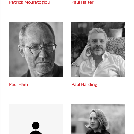
Patrick Mouratoglou
Paul Halter
Καθρέφτης
Sebastian Fitzek
Playlist
Paul Ham
Paul Harding
Στέφανος Ξενάκης