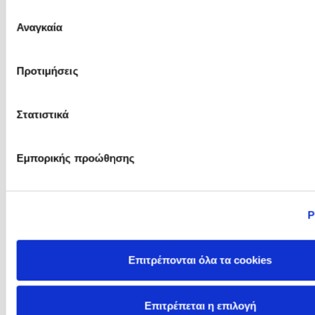
του Άρεως
Επιλογή
Αναγκαία
συγκατάθεσης
Pierdomenico Baccalario
Polly Noakes
Προτιμήσεις
Στατιστικά
Εμπορικής προώθησης
Ρ
Racha Mourtada
Ram Ganglani
Επιτρέπονται όλα τα cookies
Επιτρέπεται η επιλογή