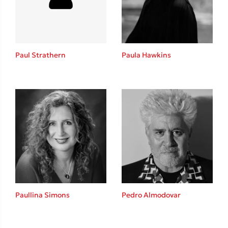
Το λεξικό της ζωής σου
Paul Strathern
Paula Hawkins
Κώστας Κρομμύδας
Το λιμάνι μου είσαι εσύ
Paullina Simons
Pedro Almodovar