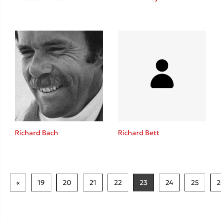
Richard Bach
Richard Bett
«
19
20
21
22
23
24
25
2