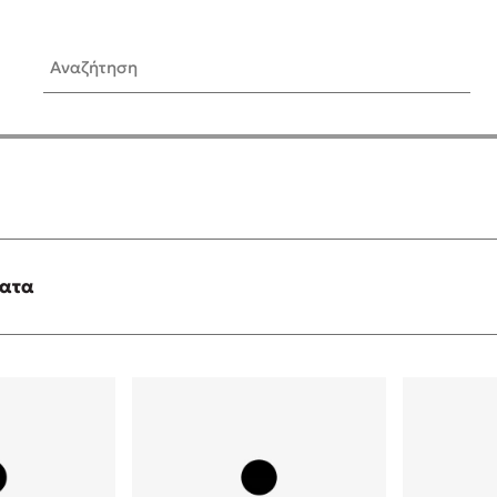
Αναζήτηση
ίς Συγγραφείς
Δημοφιλή Άρθρα
Κυλάει
3 βιβλία βασισμένα σε αλη
γεγονότα!
τανάς
Τεστ: Ποιο αστυνομικό βιβλ
ταιριάζει για το καλοκαίρι;
ματα
νάκης
Ο εθισμός των παιδιών στις
tzek
είναι «το πρόβλημα»
dden
Μια λέξη που συχνά νιώθεις
αγνοείς
νταλη
Τι είναι η νευροποικιλότητα;
y
Δανάη Δεληγεώργη απαντά
ews
Συγχαρητήρια, Πέθανες! Μι
cue
στον Άδη της ελληνικής μυ