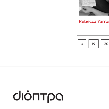
Rebecca Yarro
«
19
20