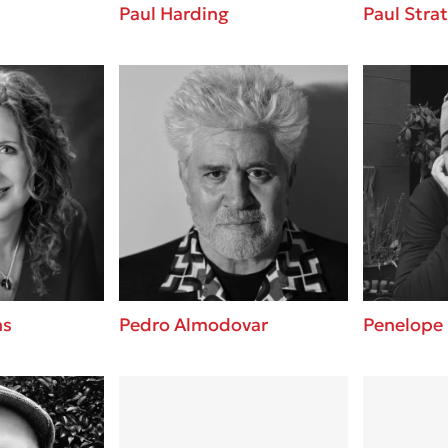
Paul Harding
Paul Stra
ns
Pedro Almodovar
Penelope