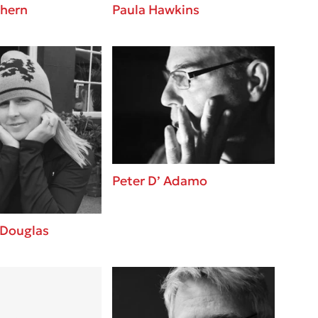
thern
Paula Hawkins
Peter D’ Adamo
 Douglas