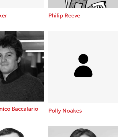
ker
Philip Reeve
ico Baccalario
Polly Noakes