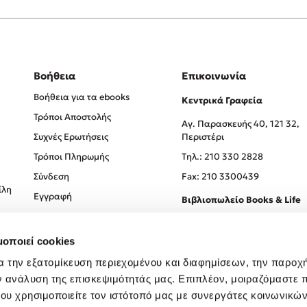
Βοήθεια
Επικοινωνία
Βοήθεια για τα ebooks
Κεντρικά Γραφεία
Τρόποι Αποστολής
Αγ. Παρασκευής 40, 121 32,
Συχνές Ερωτήσεις
Περιστέρι
Τρόποι Πληρωμής
Tηλ.: 210 330 2828
Σύνδεση
Fax: 210 3300439
ίλη
Εγγραφή
Βιβλιοπωλείο Books & Life
Σόλωνος 93-95, 106 78, Αθήν
μοποιεί cookies
Τηλ.:
210 330 0774
α την εξατομίκευση περιεχομένου και διαφημίσεων, την παροχ
ν ανάλυση της επισκεψιμότητάς μας. Επιπλέον, μοιραζόμαστε 
ου χρησιμοποιείτε τον ιστότοπό μας με συνεργάτες κοινωνικώ