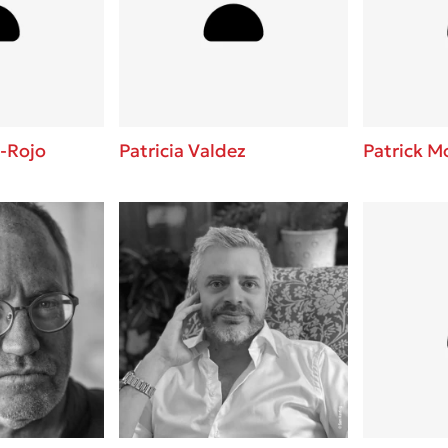
ros
3 βιβλία που μπορείς να δια
μια μέρα!
i
Εύκολη συνταγή για chicken
οδημητροπούλου
από τον Άκη Πετρετζίκη!
Διακοπές με τα παιδιά: Η α
d
παύση σε μετωπική σύγκρου
a-Rojo
Patricia Valdez
Patrick M
δική τους για εκτόνωση
ld
Πάνω, κάτω, μπροστά, πίσω
 Baccalario
τεστ και ανακάλυψε την τάσ
αχήμ