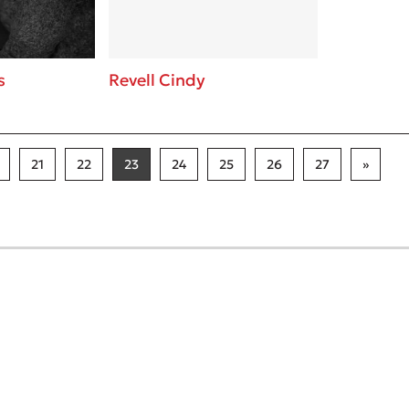
s
Revell Cindy
21
22
23
24
25
26
27
»