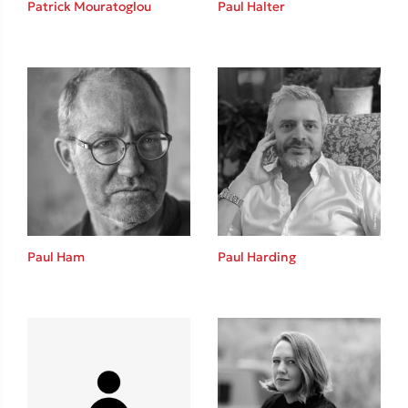
Patrick Mouratoglou
Paul Halter
Καθρέφτης
Sebastian Fitzek
Playlist
Paul Ham
Paul Harding
Στέφανος Ξενάκης