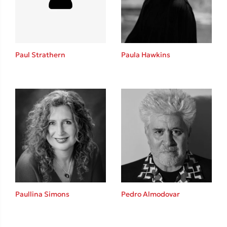
Το λεξικό της ζωής σου
Paul Strathern
Paula Hawkins
Κώστας Κρομμύδας
Το λιμάνι μου είσαι εσύ
Paullina Simons
Pedro Almodovar