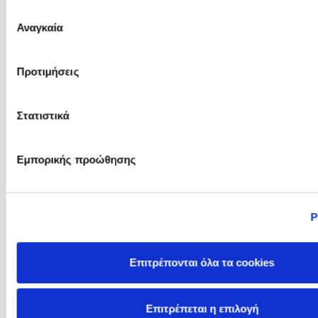
του Άρεως
Επιλογή
Αναγκαία
συγκατάθεσης
Pierdomenico Baccalario
Polly Noakes
Προτιμήσεις
Στατιστικά
Εμπορικής προώθησης
Ρ
Racha Mourtada
Ram Ganglani
Επιτρέπονται όλα τα cookies
Επιτρέπεται η επιλογή