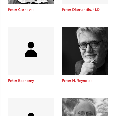
Η μέθοδος Αφήστε τους
Peter Carnavas
Peter Diamandis, M.D.
Δημοφιλείς Συγγραφείς
Φυστίκι ΠουΚυλάει
Παύλος Καστανάς
Peter Economy
Peter H. Reynolds
El Sombrero
Στέφανος Ξενάκης
Sebastian Fitzek
Freida McFadden
Κατρίνα Τσάνταλη