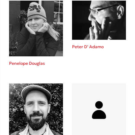
Ιωάννης Γλωσσόπουλος
Ένας γίγαντας στο σχολείο
Peter D’ Adamo
Δανάη Δεληγεώργη
Penelope Douglas
Πάνω, κάτω, μπροστά, πίσω
Mel Robbins