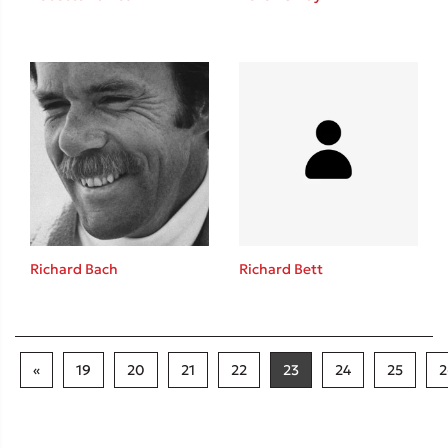
Richard Bach
Richard Bett
«
19
20
21
22
23
24
25
2