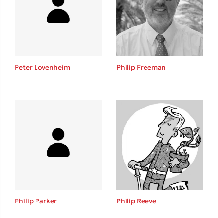
Lucinda Riley
Mimi Matthews
Benzamin Bécue
Rebecca Yarros
Teo Benedetti
Peter Lovenheim
Philip Freeman
Τζένη Κουτσοδημητροπούλου
Emily Henry
Ali Hazelwood
Cori Doerrfeld
Pierdomenico Baccalario
Δανάη Ιμπραχήμ
Δημοφιλή Άρθρα
Τεστ: Ποιο αστυνομικό βιβλίο σου ταιριάζει για το καλοκαίρι;
Philip Parker
Philip Reeve
3 βιβλία βασισμένα σε αληθινά γεγονότα!