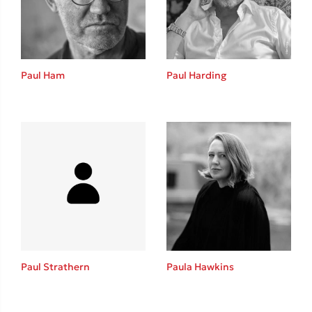
Το λεξικό της ζωής σου
Paul Ham
Paul Harding
Κώστας Κρομμύδας
Το λιμάνι μου είσαι εσύ
Paul Strathern
Paula Hawkins