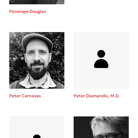
Η μέθοδος Αφήστε τους
Penelope Douglas
Δημοφιλείς Συγγραφείς
Φυστίκι ΠουΚυλάει
Παύλος Καστανάς
Peter Carnavas
Peter Diamandis, M.D.
El Sombrero
Στέφανος Ξενάκης
Sebastian Fitzek
Freida McFadden
Κατρίνα Τσάνταλη