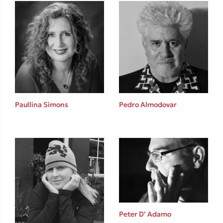
Ιωάννης Γλωσσόπουλος
Ένας γίγαντας στο σχολείο
Δανάη Δεληγεώργη
Paullina Simons
Pedro Almodovar
Πάνω, κάτω, μπροστά, πίσω
Mel Robbins
Peter D’ Adamo