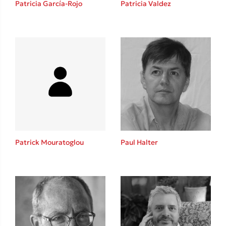
Patricia García-Rojo
Patricia Valdez
Καθρέφτης
Sebastian Fitzek
Playlist
Patrick Mouratoglou
Paul Halter
Στέφανος Ξενάκης