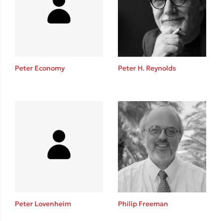
Lucinda Riley
Mimi Matthews
Benzamin Bécue
Rebecca Yarros
Teo Benedetti
Peter Economy
Peter H. Reynolds
Τζένη Κουτσοδημητροπούλου
Emily Henry
Ali Hazelwood
Cori Doerrfeld
Pierdomenico Baccalario
Δανάη Ιμπραχήμ
Δημοφιλή Άρθρα
3 βιβλία βασισμένα σε αληθινά γεγονότα!
Peter Lovenheim
Philip Freeman
Τεστ: Ποιο αστυνομικό βιβλίο σου ταιριάζει για το καλοκαίρι;