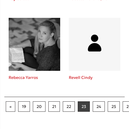
Rebecca Yarros
Revell Cindy
«
19
20
21
22
23
24
25
2