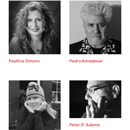
Ιωάννης Γλωσσόπουλος
Ένας γίγαντας στο σχολείο
Δανάη Δεληγεώργη
Paullina Simons
Pedro Almodovar
Πάνω, κάτω, μπροστά, πίσω
Mel Robbins
Peter D’ Adamo