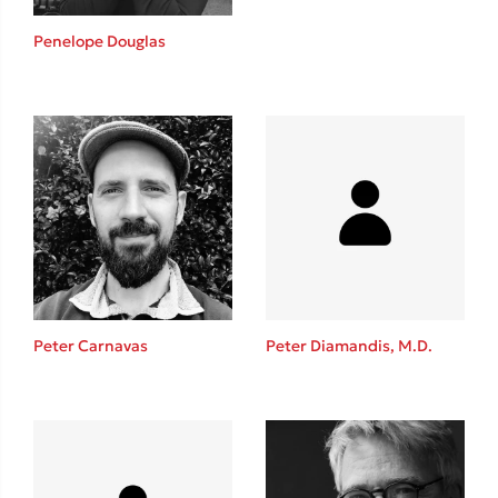
Η μέθοδος Αφήστε τους
Penelope Douglas
Δημοφιλείς Συγγραφείς
Φυστίκι ΠουΚυλάει
Παύλος Καστανάς
Peter Carnavas
Peter Diamandis, M.D.
El Sombrero
Στέφανος Ξενάκης
Sebastian Fitzek
Freida McFadden
Κατρίνα Τσάνταλη