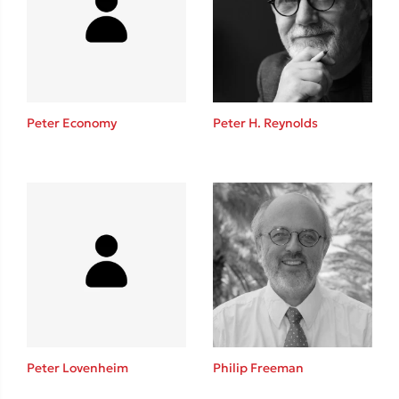
Lucinda Riley
Mimi Matthews
Benzamin Bécue
Rebecca Yarros
Teo Benedetti
Peter Economy
Peter H. Reynolds
Τζένη Κουτσοδημητροπούλου
Emily Henry
Ali Hazelwood
Cori Doerrfeld
Pierdomenico Baccalario
Δανάη Ιμπραχήμ
Δημοφιλή Άρθρα
3 βιβλία βασισμένα σε αληθινά γεγονότα!
Peter Lovenheim
Philip Freeman
Τεστ: Ποιο αστυνομικό βιβλίο σου ταιριάζει για το καλοκαίρι;