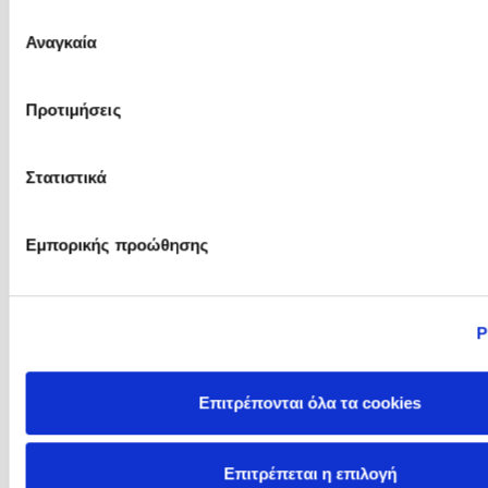
του Άρεως
Επιλογή
Αναγκαία
συγκατάθεσης
Philippa Perry
Phillip Barlag
Προτιμήσεις
Στατιστικά
Εμπορικής προώθησης
Ρ
Pierdomenico Baccalario
Polly Noakes
Επιτρέπονται όλα τα cookies
Επιτρέπεται η επιλογή