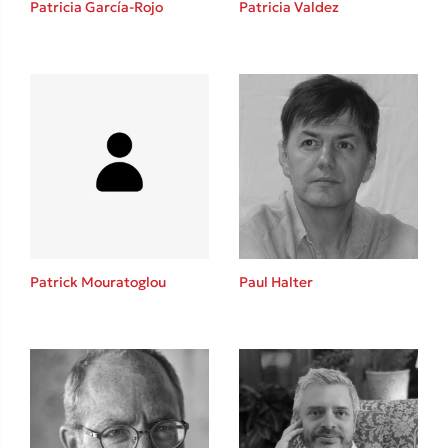
Patricia García-Rojo
Patricia Valdez
Καθρέφτης
Sebastian Fitzek
Playlist
Patrick Mouratoglou
Paul Halter
Στέφανος Ξενάκης