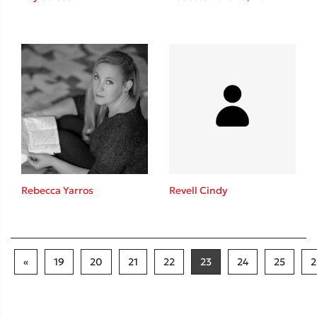
Rebecca Yarros
Revell Cindy
«
19
20
21
22
23
24
25
2