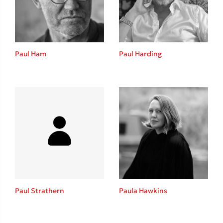
Το λεξικό της ζωής σου
Paul Ham
Paul Harding
Κώστας Κρομμύδας
Το λιμάνι μου είσαι εσύ
Paul Strathern
Paula Hawkins