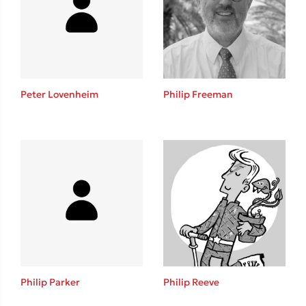
Lucinda Riley
Mimi Matthews
Benzamin Bécue
Rebecca Yarros
Teo Benedetti
Peter Lovenheim
Philip Freeman
Τζένη Κουτσοδημητροπούλου
Emily Henry
Ali Hazelwood
Cori Doerrfeld
Pierdomenico Baccalario
Δανάη Ιμπραχήμ
Δημοφιλή Άρθρα
3 βιβλία βασισμένα σε αληθινά γεγονότα!
Philip Parker
Philip Reeve
Τεστ: Ποιο αστυνομικό βιβλίο σου ταιριάζει για το καλοκαίρι;