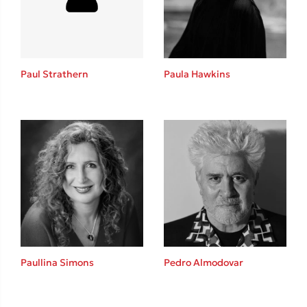
Το λεξικό της ζωής σου
Paul Strathern
Paula Hawkins
Κώστας Κρομμύδας
Το λιμάνι μου είσαι εσύ
Paullina Simons
Pedro Almodovar