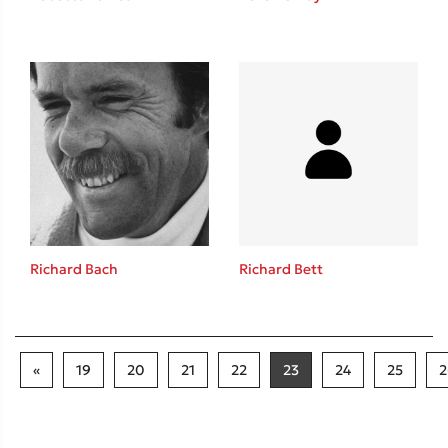
Richard Bach
Richard Bett
«
19
20
21
22
23
24
25
2