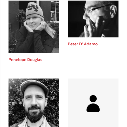
Ιωάννης Γλωσσόπουλος
Ένας γίγαντας στο σχολείο
Peter D’ Adamo
Δανάη Δεληγεώργη
Penelope Douglas
Πάνω, κάτω, μπροστά, πίσω
Mel Robbins