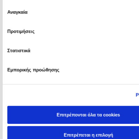
του Άρεως
Επιλογή
Αναγκαία
συγκατάθεσης
Pierdomenico Baccalario
Polly Noakes
Προτιμήσεις
Στατιστικά
Εμπορικής προώθησης
Ρ
Racha Mourtada
Ram Ganglani
Επιτρέπονται όλα τα cookies
Επιτρέπεται η επιλογή