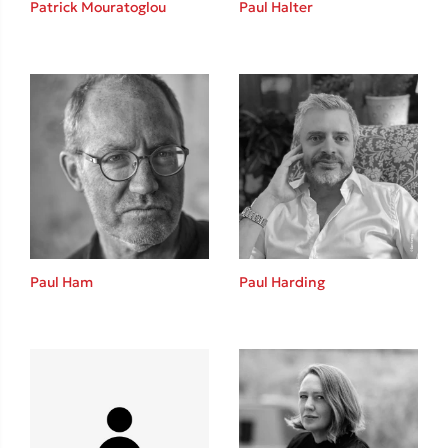
Patrick Mouratoglou
Paul Halter
Καθρέφτης
Sebastian Fitzek
Playlist
Paul Ham
Paul Harding
Στέφανος Ξενάκης