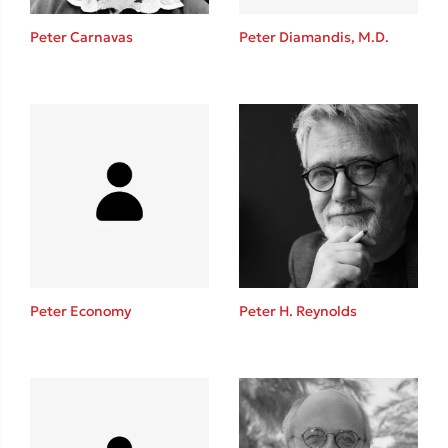
Η μέθοδος Αφήστε τους
Peter Carnavas
Peter Diamandis, M.D.
Δημοφιλείς Συγγραφείς
Φυστίκι ΠουΚυλάει
Παύλος Καστανάς
Peter Economy
Peter H. Reynolds
El Sombrero
Στέφανος Ξενάκης
Sebastian Fitzek
Freida McFadden
Κατρίνα Τσάνταλη