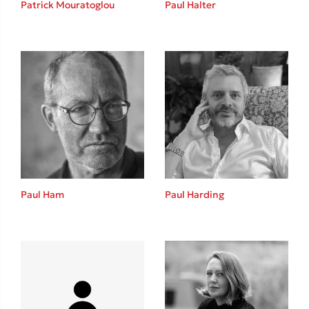
Patrick Mouratoglou
Paul Halter
Καθρέφτης
Sebastian Fitzek
Playlist
Paul Ham
Paul Harding
Στέφανος Ξενάκης