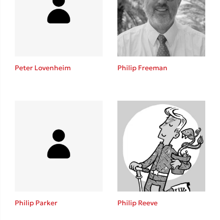
Lucinda Riley
Mimi Matthews
Benzamin Bécue
Rebecca Yarros
Teo Benedetti
Peter Lovenheim
Philip Freeman
Τζένη Κουτσοδημητροπούλου
Emily Henry
Ali Hazelwood
Cori Doerrfeld
Pierdomenico Baccalario
Δανάη Ιμπραχήμ
Δημοφιλή Άρθρα
3 βιβλία βασισμένα σε αληθινά γεγονότα!
Philip Parker
Philip Reeve
Τεστ: Ποιο αστυνομικό βιβλίο σου ταιριάζει για το καλοκαίρι;