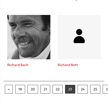
Richard Bach
Richard Bett
«
19
20
21
22
23
24
25
2