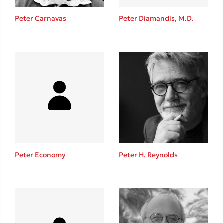
Η μέθοδος Αφήστε τους
Peter Carnavas
Peter Diamandis, M.D.
Δημοφιλείς Συγγραφείς
Φυστίκι ΠουΚυλάει
Παύλος Καστανάς
Peter Economy
Peter H. Reynolds
El Sombrero
Στέφανος Ξενάκης
Sebastian Fitzek
Freida McFadden
Κατρίνα Τσάνταλη