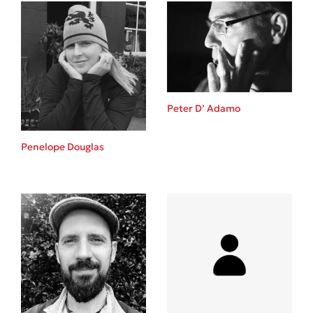
Ιωάννης Γλωσσόπουλος
Ένας γίγαντας στο σχολείο
Peter D’ Adamo
Δανάη Δεληγεώργη
Penelope Douglas
Πάνω, κάτω, μπροστά, πίσω
Mel Robbins