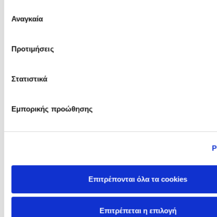
του Άρεως
Επιλογή
Αναγκαία
συγκατάθεσης
Pierdomenico Baccalario
Polly Noakes
Προτιμήσεις
Στατιστικά
Εμπορικής προώθησης
Ρ
Racha Mourtada
Ram Ganglani
Επιτρέπονται όλα τα cookies
Επιτρέπεται η επιλογή