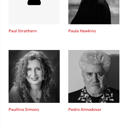
Το λεξικό της ζωής σου
Paul Strathern
Paula Hawkins
Κώστας Κρομμύδας
Το λιμάνι μου είσαι εσύ
Paullina Simons
Pedro Almodovar