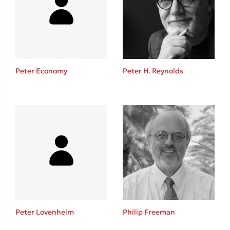
Lucinda Riley
Mimi Matthews
Benzamin Bécue
Rebecca Yarros
Teo Benedetti
Peter Economy
Peter H. Reynolds
Τζένη Κουτσοδημητροπούλου
Emily Henry
Ali Hazelwood
Cori Doerrfeld
Pierdomenico Baccalario
Δανάη Ιμπραχήμ
Δημοφιλή Άρθρα
3 βιβλία βασισμένα σε αληθινά γεγονότα!
Peter Lovenheim
Philip Freeman
Τεστ: Ποιο αστυνομικό βιβλίο σου ταιριάζει για το καλοκαίρι;