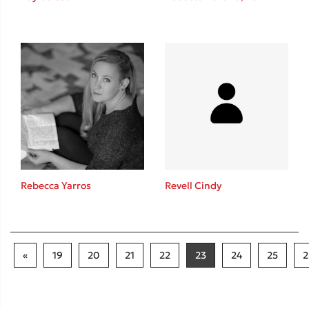
Rebecca Yarros
Revell Cindy
«
19
20
21
22
23
24
25
2