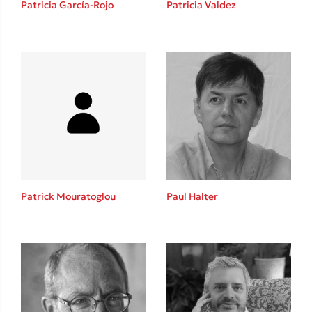
Patricia García-Rojo
Patricia Valdez
Καθρέφτης
Sebastian Fitzek
Playlist
Patrick Mouratoglou
Paul Halter
Στέφανος Ξενάκης