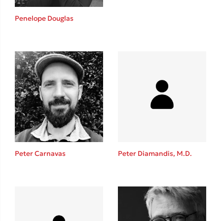
Η μέθοδος Αφήστε τους
Penelope Douglas
Δημοφιλείς Συγγραφείς
Φυστίκι ΠουΚυλάει
Παύλος Καστανάς
Peter Carnavas
Peter Diamandis, M.D.
El Sombrero
Στέφανος Ξενάκης
Sebastian Fitzek
Freida McFadden
Κατρίνα Τσάνταλη