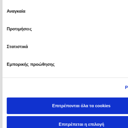
του Άρεως
Επιλογή
Αναγκαία
συγκατάθεσης
Philippa Perry
Phillip Barlag
Προτιμήσεις
Στατιστικά
Εμπορικής προώθησης
Ρ
Pierdomenico Baccalario
Polly Noakes
Επιτρέπονται όλα τα cookies
Επιτρέπεται η επιλογή