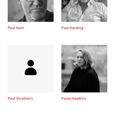
Το λεξικό της ζωής σου
Paul Ham
Paul Harding
Κώστας Κρομμύδας
Το λιμάνι μου είσαι εσύ
Paul Strathern
Paula Hawkins