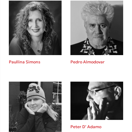
Ιωάννης Γλωσσόπουλος
Ένας γίγαντας στο σχολείο
Δανάη Δεληγεώργη
Paullina Simons
Pedro Almodovar
Πάνω, κάτω, μπροστά, πίσω
Mel Robbins
Peter D’ Adamo