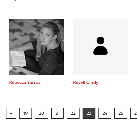
Rebecca Yarros
Revell Cindy
«
19
20
21
22
23
24
25
2