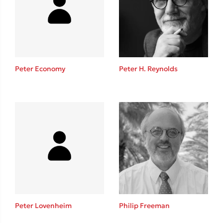
Lucinda Riley
Mimi Matthews
Benzamin Bécue
Rebecca Yarros
Teo Benedetti
Peter Economy
Peter H. Reynolds
Τζένη Κουτσοδημητροπούλου
Emily Henry
Ali Hazelwood
Cori Doerrfeld
Pierdomenico Baccalario
Δανάη Ιμπραχήμ
Δημοφιλή Άρθρα
3 βιβλία βασισμένα σε αληθινά γεγονότα!
Peter Lovenheim
Philip Freeman
Τεστ: Ποιο αστυνομικό βιβλίο σου ταιριάζει για το καλοκαίρι;