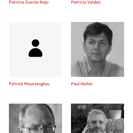
Patricia García-Rojo
Patricia Valdez
Καθρέφτης
Sebastian Fitzek
Playlist
Patrick Mouratoglou
Paul Halter
Στέφανος Ξενάκης