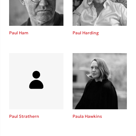
Το λεξικό της ζωής σου
Paul Ham
Paul Harding
Κώστας Κρομμύδας
Το λιμάνι μου είσαι εσύ
Paul Strathern
Paula Hawkins