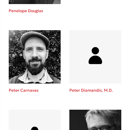
Η μέθοδος Αφήστε τους
Penelope Douglas
Δημοφιλείς Συγγραφείς
Φυστίκι ΠουΚυλάει
Παύλος Καστανάς
Peter Carnavas
Peter Diamandis, M.D.
El Sombrero
Στέφανος Ξενάκης
Sebastian Fitzek
Freida McFadden
Κατρίνα Τσάνταλη