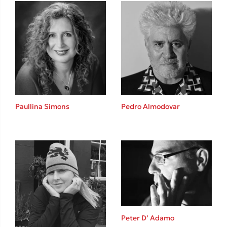
Ιωάννης Γλωσσόπουλος
Ένας γίγαντας στο σχολείο
Δανάη Δεληγεώργη
Paullina Simons
Pedro Almodovar
Πάνω, κάτω, μπροστά, πίσω
Mel Robbins
Peter D’ Adamo