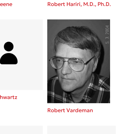
reene
Robert Hariri, M.D., Ph.D.
chwartz
Robert Vardeman