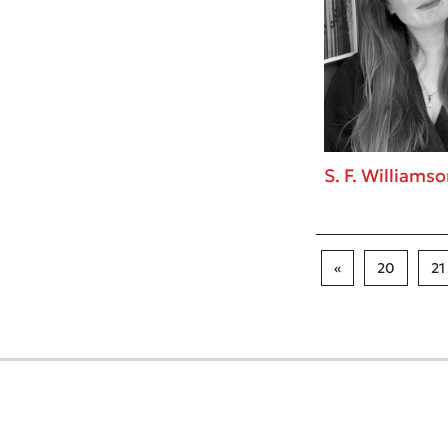
S. F. Williams
«
20
21