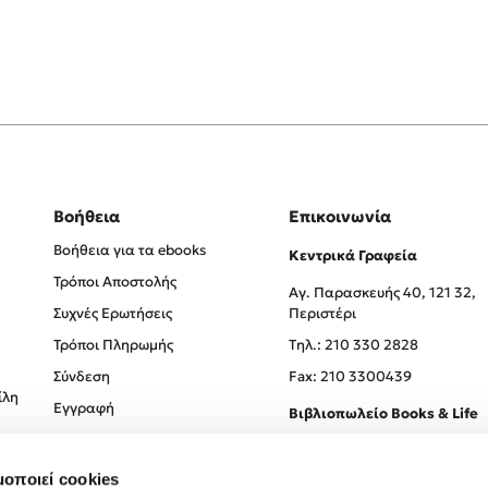
Βοήθεια
Επικοινωνία
Βοήθεια για τα ebooks
Κεντρικά Γραφεία
Τρόποι Αποστολής
Αγ. Παρασκευής 40, 121 32,
Συχνές Ερωτήσεις
Περιστέρι
Τρόποι Πληρωμής
Tηλ.: 210 330 2828
Σύνδεση
Fax: 210 3300439
ίλη
Εγγραφή
Βιβλιοπωλείο Books & Life
Σόλωνος 93-95, 106 78, Αθήν
μοποιεί cookies
Τηλ.:
210 330 0774