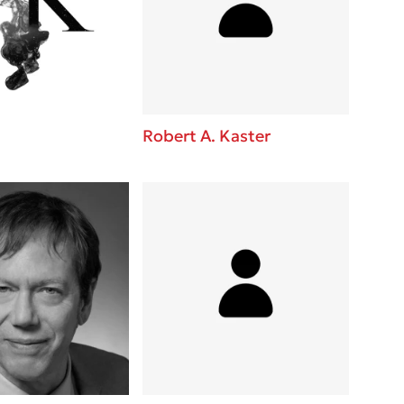
 BBQ pizza
βάσεις σε
νάγκη μας για
ση με τη
Robert A. Kaster
λίγοι έχουν