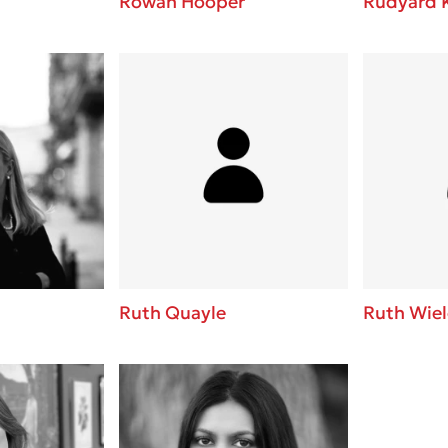
Rowan Hooper
Rudyard K
Ruth Quayle
Ruth Wie