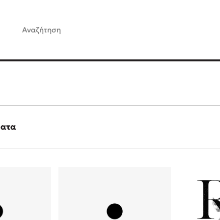
Αναζήτηση
ίς Συγγραφείς
Δημοφιλή Άρθρα
Κυλάει
Τεστ: Ποιο αστυνομικό βιβλ
ταιριάζει για το καλοκαίρι;
τανάς
3 βιβλία βασισμένα σε αλη
γεγονότα!
ματα
νάκης
Ο εθισμός των παιδιών στις
tzek
είναι «το πρόβλημα»
dden
Μια λέξη που συχνά νιώθεις
αγνοείς
νταλη
Τι είναι η νευροποικιλότητα;
y
Δανάη Δεληγεώργη απαντά
ews
Συγχαρητήρια, Πέθανες! Μι
cue
στον Άδη της ελληνικής μυ