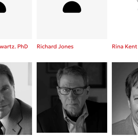
ros
Εύκολη συνταγή για chicken
από τον Άκη Πετρετζίκη!
i
3 βιβλία που μπορείς να δια
οδημητροπούλου
μια μέρα!
Διακοπές με τα παιδιά: Η α
d
παύση σε μετωπική σύγκρου
hwartz. PhD
Richard Jones
Rina Kent
δική τους για εκτόνωση
ld
Το μυστηριώδες βιβλίο που 
 Baccalario
διαβάσει
αχήμ