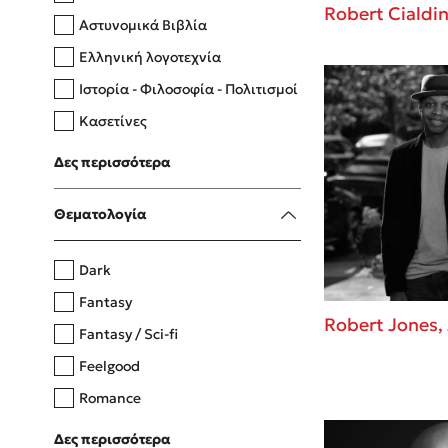
Robert Cialdin
Αστυνομικά Βιβλία
Ελληνική λογοτεχνία
Δανάη Δεληγεώργη
Ιστορία - Φιλοσοφία - Πολιτισμοί
Πάνω, κάτω, μπροστά, πίσω
Κασετίνες
Λευκώματα - Έγχρωμοι οδηγοί
Δες περισσότερα
Μαγειρική
Mel Robbins
Θεματολογία
Η μέθοδος Αφήστε τους
Dark
Fantasy
Robert Jones, 
Fantasy / Sci-fi
Feelgood
Romance
Upmarket
Δες περισσότερα