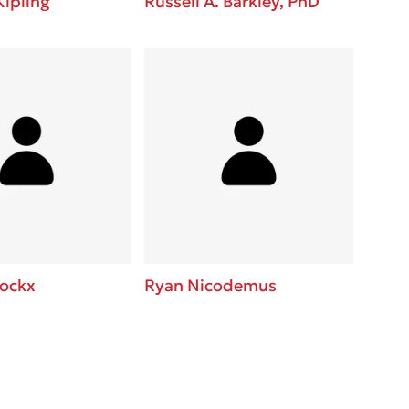
ipling
Russell A. Barkley, PhD
lockx
Ryan Nicodemus