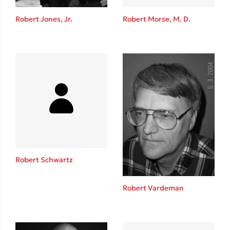
Η μέθοδος Αφήστε τους
Robert Jones, Jr.
Robert Morse, M. D.
Δημοφιλείς Συγγραφείς
Φυστίκι ΠουΚυλάει
Παύλος Καστανάς
Robert Schwartz
El Sombrero
Στέφανος Ξενάκης
Robert Vardeman
Sebastian Fitzek
Freida McFadden
Κατρίνα Τσάνταλη