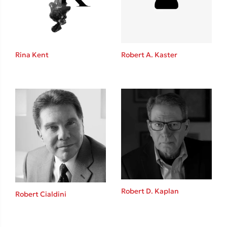
Το λεξικό της ζωής σου
Rina Kent
Robert A. Kaster
Κώστας Κρομμύδας
Το λιμάνι μου είσαι εσύ
Robert D. Kaplan
Robert Cialdini