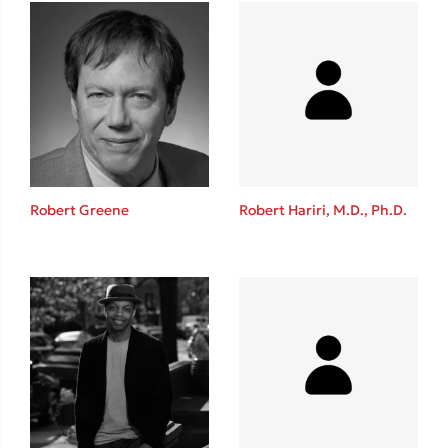
Ιωάννης Γλωσσόπουλος
Ένας γίγαντας στο σχολείο
Δανάη Δεληγεώργη
Robert Greene
Robert Hariri, M.D., Ph.D.
Πάνω, κάτω, μπροστά, πίσω
Mel Robbins