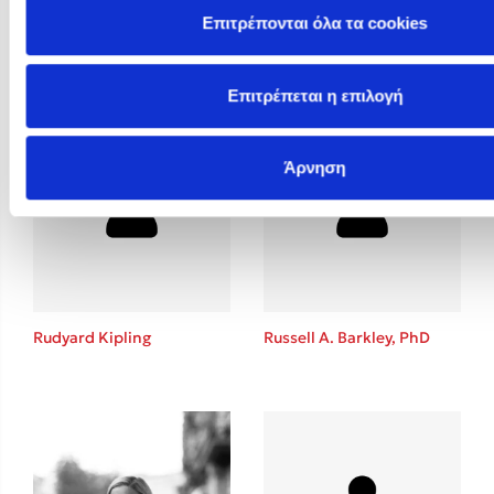
Επιτρέπονται όλα τα cookies
Rosie Butcher
Rowan Hooper
Επιτρέπεται η επιλογή
Άρνηση
Rudyard Kipling
Russell A. Barkley, PhD