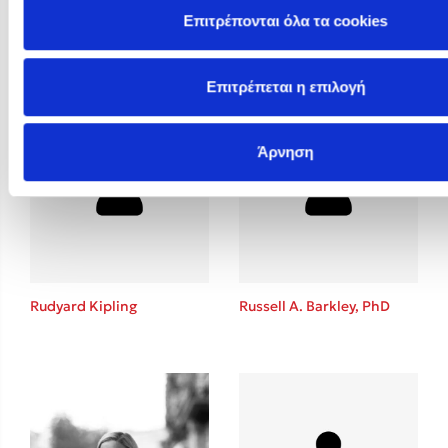
Επιτρέπονται όλα τα cookies
Rosie Butcher
Rowan Hooper
Επιτρέπεται η επιλογή
Άρνηση
Rudyard Kipling
Russell A. Barkley, PhD