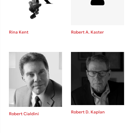
Το λεξικό της ζωής σου
Rina Kent
Robert A. Kaster
Κώστας Κρομμύδας
Το λιμάνι μου είσαι εσύ
Robert D. Kaplan
Robert Cialdini