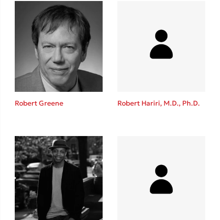
Ιωάννης Γλωσσόπουλος
Ένας γίγαντας στο σχολείο
Δανάη Δεληγεώργη
Robert Greene
Robert Hariri, M.D., Ph.D.
Πάνω, κάτω, μπροστά, πίσω
Mel Robbins