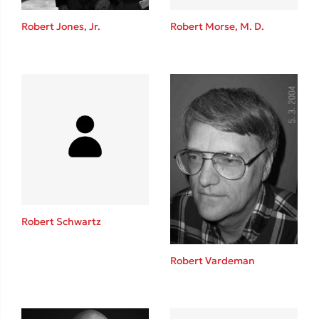
Η μέθοδος Αφήστε τους
Robert Jones, Jr.
Robert Morse, M. D.
Δημοφιλείς Συγγραφείς
Φυστίκι ΠουΚυλάει
Παύλος Καστανάς
Robert Schwartz
El Sombrero
Στέφανος Ξενάκης
Robert Vardeman
Sebastian Fitzek
Freida McFadden
Κατρίνα Τσάνταλη