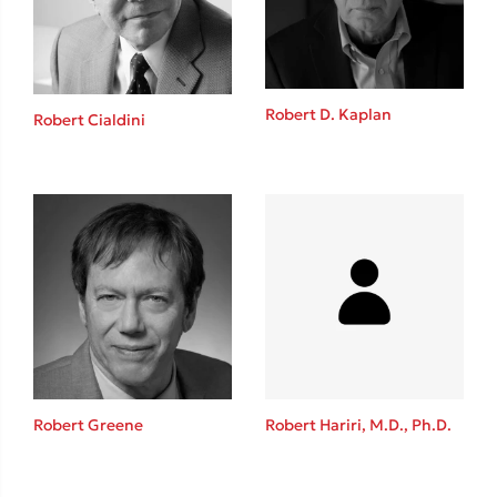
Robert D. Kaplan
Robert Cialdini
Κώστας Κρομμύδας
Το λιμάνι μου είσαι εσύ
Ιωάννης Γλωσσόπουλος
Robert Greene
Robert Hariri, M.D., Ph.D.
Ένας γίγαντας στο σχολείο