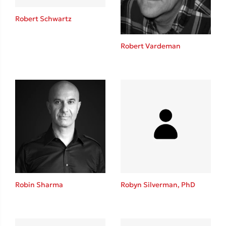
Robert Schwartz
Robert Vardeman
Δημοφιλείς Συγγραφείς
Φυστίκι ΠουΚυλάει
Παύλος Καστανάς
El Sombrero
Στέφανος Ξενάκης
Sebastian Fitzek
Freida McFadden
Κατρίνα Τσάνταλη
Lucinda Riley
Robin Sharma
Robyn Silverman, PhD
Mimi Matthews
Benzamin Bécue
Rebecca Yarros