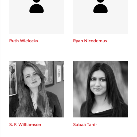
Ruth Wielockx
Ryan Nicodemus
S. F. Williamson
Sabaa Tahir