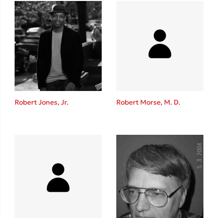
Δανάη Δεληγεώργη
Πάνω, κάτω, μπροστά, πίσω
Robert Jones, Jr.
Robert Morse, M. D.
Mel Robbins
Η μέθοδος Αφήστε τους