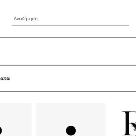
Αναζήτηση
ίς Συγγραφείς
Δημοφιλή Άρθρα
Κυλάει
Τεστ: Ποιο αστυνομικό βιβλ
ταιριάζει για το καλοκαίρι;
τανάς
3 βιβλία βασισμένα σε αλη
γεγονότα!
ματα
νάκης
Ο εθισμός των παιδιών στις
tzek
είναι «το πρόβλημα»
dden
Μια λέξη που συχνά νιώθεις
αγνοείς
νταλη
Τι είναι η νευροποικιλότητα;
y
Δανάη Δεληγεώργη απαντά
ews
Συγχαρητήρια, Πέθανες! Μι
cue
στον Άδη της ελληνικής μυ