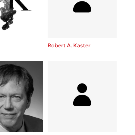
 BBQ pizza
βάσεις σε
νάγκη μας για
ση με τη
Robert A. Kaster
λίγοι έχουν