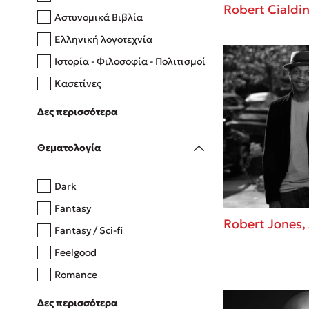
Robert Cialdin
Αστυνομικά Βιβλία
Ελληνική λογοτεχνία
Δανάη Δεληγεώργη
Ιστορία - Φιλοσοφία - Πολιτισμοί
Πάνω, κάτω, μπροστά, πίσω
Κασετίνες
Λευκώματα - Έγχρωμοι οδηγοί
Δες περισσότερα
Μαγειρική
Mel Robbins
Θεματολογία
Η μέθοδος Αφήστε τους
Dark
Fantasy
Robert Jones, 
Fantasy / Sci-fi
Feelgood
Romance
Upmarket
Δες περισσότερα