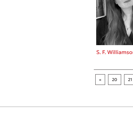
S. F. Williams
«
20
21