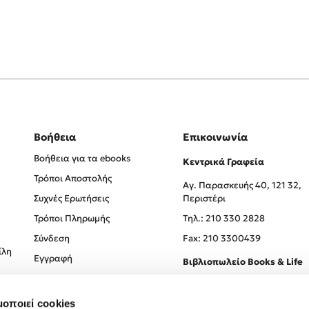
Βοήθεια
Επικοινωνία
Βοήθεια για τα ebooks
Κεντρικά Γραφεία
Τρόποι Αποστολής
Αγ. Παρασκευής 40, 121 32,
Συχνές Ερωτήσεις
Περιστέρι
Τρόποι Πληρωμής
Tηλ.: 210 330 2828
Σύνδεση
Fax: 210 3300439
ίλη
Εγγραφή
Βιβλιοπωλείο Books & Life
Σόλωνος 93-95, 106 78, Αθήν
μοποιεί cookies
Τηλ.:
210 330 0774