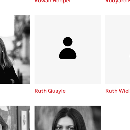
Rowan Hooper
Rudyard K
Ruth Quayle
Ruth Wie