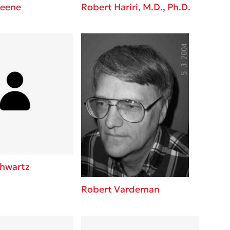
reene
Robert Hariri, M.D., Ph.D.
chwartz
Robert Vardeman