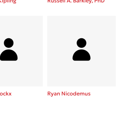
ipling
Russell A. Barkley, PhD
lockx
Ryan Nicodemus