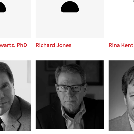
ros
Εύκολη συνταγή για chicken
από τον Άκη Πετρετζίκη!
i
3 βιβλία που μπορείς να δια
οδημητροπούλου
μια μέρα!
Διακοπές με τα παιδιά: Η α
d
παύση σε μετωπική σύγκρου
hwartz. PhD
Richard Jones
Rina Kent
δική τους για εκτόνωση
ld
Το μυστηριώδες βιβλίο που 
 Baccalario
διαβάσει
αχήμ