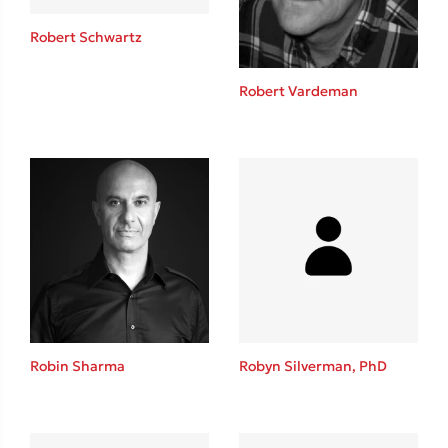
Robert Schwartz
Robert Vardeman
Δημοφιλείς Συγγραφείς
Φυστίκι ΠουΚυλάει
Παύλος Καστανάς
El Sombrero
Στέφανος Ξενάκης
Sebastian Fitzek
Freida McFadden
Κατρίνα Τσάνταλη
Lucinda Riley
Robin Sharma
Robyn Silverman, PhD
Mimi Matthews
Benzamin Bécue
Rebecca Yarros