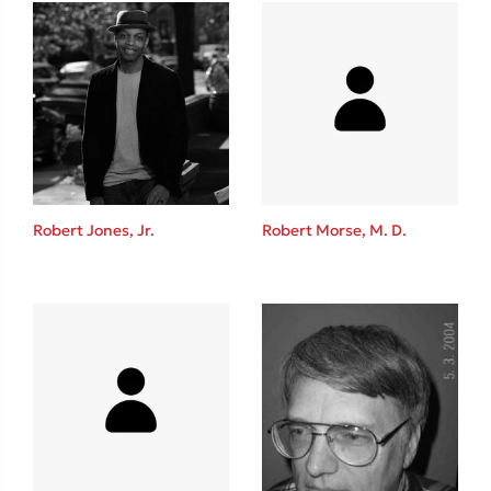
Δανάη Δεληγεώργη
Πάνω, κάτω, μπροστά, πίσω
Robert Jones, Jr.
Robert Morse, M. D.
Mel Robbins
Η μέθοδος Αφήστε τους