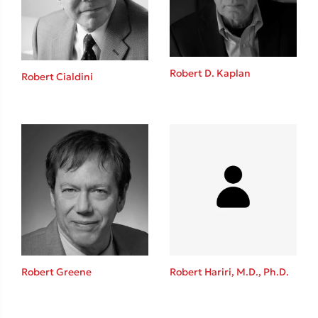
Robert D. Kaplan
Robert Cialdini
Κώστας Κρομμύδας
Το λιμάνι μου είσαι εσύ
Ιωάννης Γλωσσόπουλος
Robert Greene
Robert Hariri, M.D., Ph.D.
Ένας γίγαντας στο σχολείο