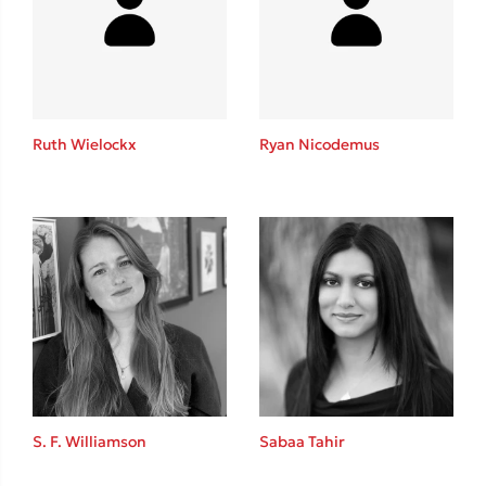
Ruth Wielockx
Ryan Nicodemus
S. F. Williamson
Sabaa Tahir