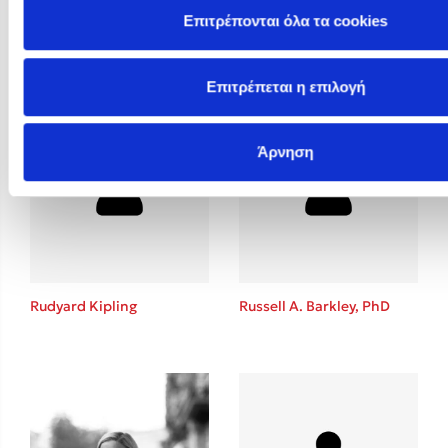
Επιτρέπονται όλα τα cookies
Rosie Butcher
Rowan Hooper
Επιτρέπεται η επιλογή
Άρνηση
Rudyard Kipling
Russell A. Barkley, PhD