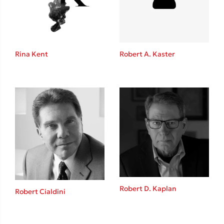
Το λεξικό της ζωής σου
Rina Kent
Robert A. Kaster
Κώστας Κρομμύδας
Το λιμάνι μου είσαι εσύ
Robert D. Kaplan
Robert Cialdini