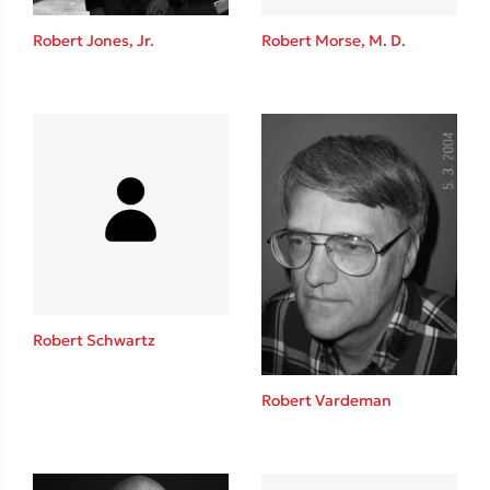
Η μέθοδος Αφήστε τους
Robert Jones, Jr.
Robert Morse, M. D.
Δημοφιλείς Συγγραφείς
Φυστίκι ΠουΚυλάει
Παύλος Καστανάς
Robert Schwartz
El Sombrero
Στέφανος Ξενάκης
Robert Vardeman
Sebastian Fitzek
Freida McFadden
Κατρίνα Τσάνταλη