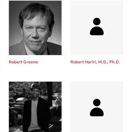
Ιωάννης Γλωσσόπουλος
Ένας γίγαντας στο σχολείο
Δανάη Δεληγεώργη
Robert Greene
Robert Hariri, M.D., Ph.D.
Πάνω, κάτω, μπροστά, πίσω
Mel Robbins