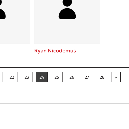
Ryan Nicodemus
22
23
24
25
26
27
28
»