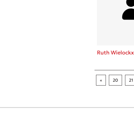
Ruth Wielockx
«
20
21