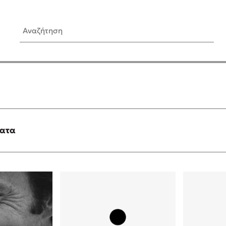
Αναζήτηση
ίς Συγγραφείς
Δημοφιλή Άρθρα
Κυλάει
3 βιβλία βασισμένα σε αλη
γεγονότα!
τανάς
Τεστ: Ποιο αστυνομικό βιβλ
ταιριάζει για το καλοκαίρι;
ματα
νάκης
Ο εθισμός των παιδιών στις
tzek
είναι «το πρόβλημα»
dden
Μια λέξη που συχνά νιώθεις
αγνοείς
νταλη
Τι είναι η νευροποικιλότητα;
y
Δανάη Δεληγεώργη απαντά
ews
Συγχαρητήρια, Πέθανες! Μι
cue
στον Άδη της ελληνικής μυ