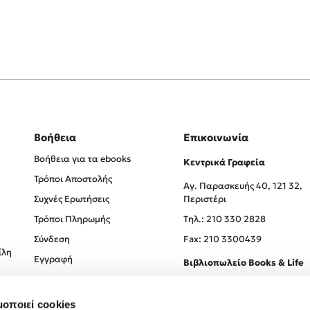
Βοήθεια
Επικοινωνία
Βοήθεια για τα ebooks
Κεντρικά Γραφεία
Τρόποι Αποστολής
Αγ. Παρασκευής 40, 121 32,
Συχνές Ερωτήσεις
Περιστέρι
Τρόποι Πληρωμής
Tηλ.: 210 330 2828
Σύνδεση
Fax: 210 3300439
ίλη
Εγγραφή
Βιβλιοπωλείο Books & Life
Σόλωνος 93-95, 106 78, Αθήν
μοποιεί cookies
Τηλ.:
210 330 0774