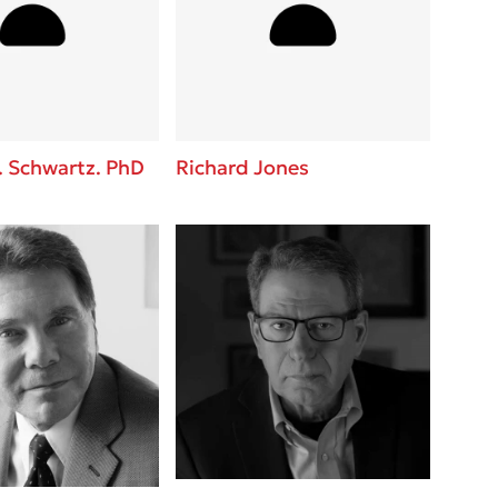
βάσεις σε
 BBQ pizza
νάγκη μας για
ση με τη
. Schwartz. PhD
Richard Jones
; Κάνε το
η σου!