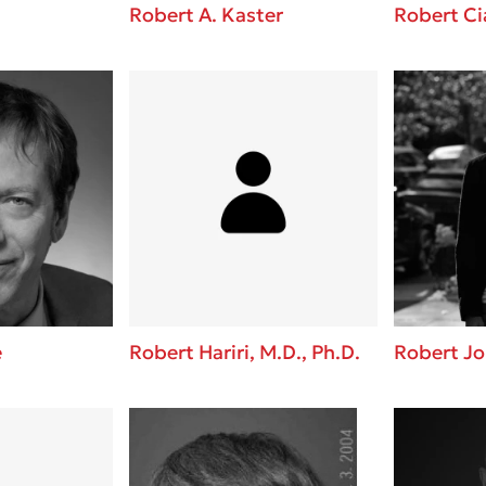
Robert A. Kaster
Robert Ci
e
Robert Hariri, M.D., Ph.D.
Robert Jon