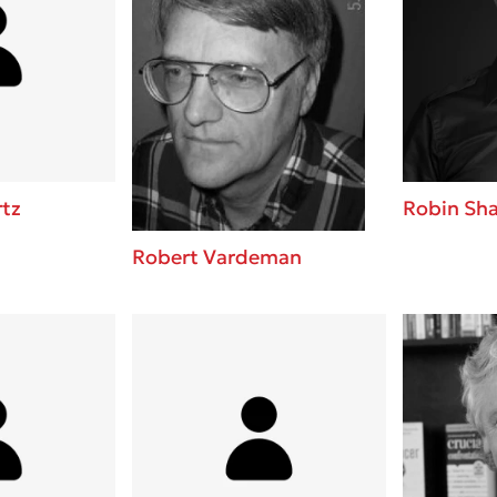
tz
Robin Sh
Robert Vardeman