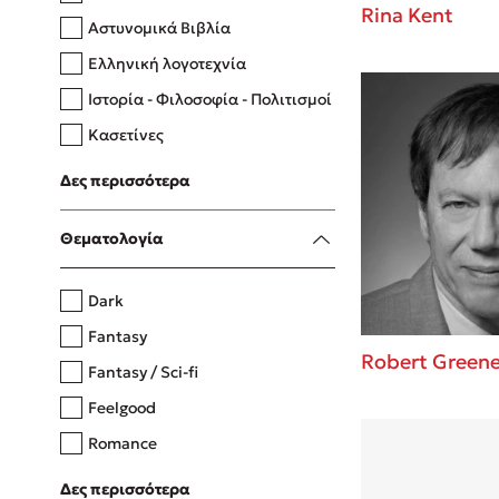
Rina Kent
Αστυνομικά Βιβλία
Ελληνική λογοτεχνία
Δανάη Δεληγεώργη
Ιστορία - Φιλοσοφία - Πολιτισμοί
Πάνω, κάτω, μπροστά, πίσω
Κασετίνες
Λευκώματα - Έγχρωμοι οδηγοί
Δες περισσότερα
Μαγειρική
Mel Robbins
Θεματολογία
Η μέθοδος Αφήστε τους
Dark
Fantasy
Robert Green
Fantasy / Sci-fi
Feelgood
Romance
Upmarket
Δες περισσότερα