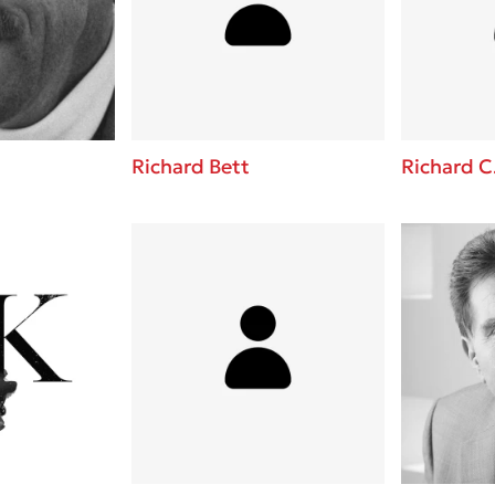
ros
3 βιβλία που μπορείς να δια
μια μέρα!
i
Εύκολη συνταγή για chicken
οδημητροπούλου
από τον Άκη Πετρετζίκη!
Διακοπές με τα παιδιά: Η α
d
παύση σε μετωπική σύγκρου
Richard Bett
Richard C
δική τους για εκτόνωση
ld
Πάνω, κάτω, μπροστά, πίσω
 Baccalario
τεστ και ανακάλυψε την τάσ
αχήμ