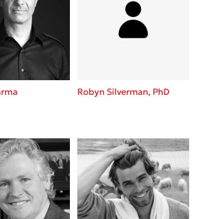
arma
Robyn Silverman, PhD