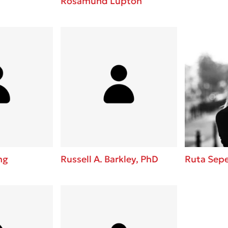
Rosamund Lupton
ng
Russell A. Barkley, PhD
Ruta Sep