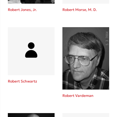
Η μέθοδος Αφήστε τους
Robert Jones, Jr.
Robert Morse, M. D.
Δημοφιλείς Συγγραφείς
Φυστίκι ΠουΚυλάει
Παύλος Καστανάς
Robert Schwartz
El Sombrero
Στέφανος Ξενάκης
Robert Vardeman
Sebastian Fitzek
Freida McFadden
Κατρίνα Τσάνταλη