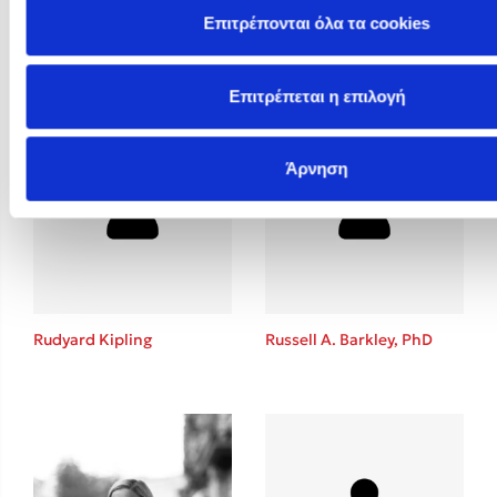
Επιτρέπονται όλα τα cookies
Rosie Butcher
Rowan Hooper
Επιτρέπεται η επιλογή
Άρνηση
Rudyard Kipling
Russell A. Barkley, PhD