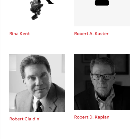
Το λεξικό της ζωής σου
Rina Kent
Robert A. Kaster
Κώστας Κρομμύδας
Το λιμάνι μου είσαι εσύ
Robert D. Kaplan
Robert Cialdini