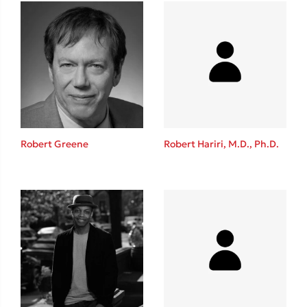
Ιωάννης Γλωσσόπουλος
Ένας γίγαντας στο σχολείο
Δανάη Δεληγεώργη
Robert Greene
Robert Hariri, M.D., Ph.D.
Πάνω, κάτω, μπροστά, πίσω
Mel Robbins