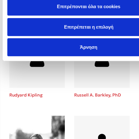
Επιτρέπονται όλα τα cookies
Rosie Butcher
Rowan Hooper
Επιτρέπεται η επιλογή
Άρνηση
Rudyard Kipling
Russell A. Barkley, PhD