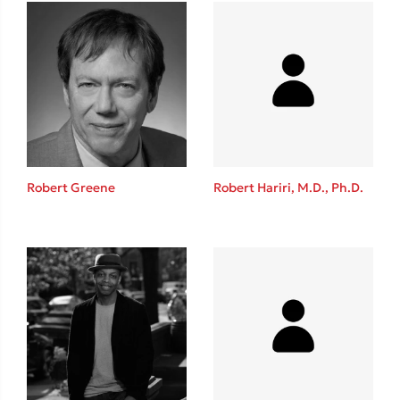
Ιωάννης Γλωσσόπουλος
Ένας γίγαντας στο σχολείο
Δανάη Δεληγεώργη
Robert Greene
Robert Hariri, M.D., Ph.D.
Πάνω, κάτω, μπροστά, πίσω
Mel Robbins