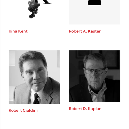
Το λεξικό της ζωής σου
Rina Kent
Robert A. Kaster
Κώστας Κρομμύδας
Το λιμάνι μου είσαι εσύ
Robert D. Kaplan
Robert Cialdini