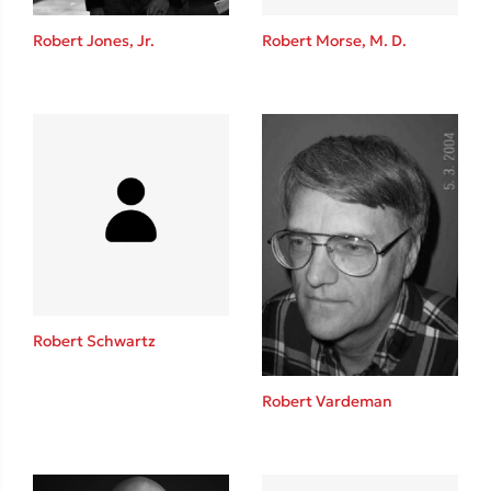
Η μέθοδος Αφήστε τους
Robert Jones, Jr.
Robert Morse, M. D.
Δημοφιλείς Συγγραφείς
Φυστίκι ΠουΚυλάει
Παύλος Καστανάς
Robert Schwartz
El Sombrero
Στέφανος Ξενάκης
Robert Vardeman
Sebastian Fitzek
Freida McFadden
Κατρίνα Τσάνταλη