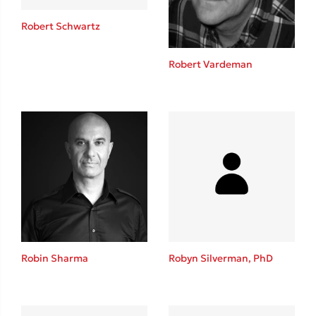
Robert Schwartz
Robert Vardeman
Δημοφιλείς Συγγραφείς
Φυστίκι ΠουΚυλάει
Παύλος Καστανάς
El Sombrero
Στέφανος Ξενάκης
Sebastian Fitzek
Freida McFadden
Κατρίνα Τσάνταλη
Lucinda Riley
Robin Sharma
Robyn Silverman, PhD
Mimi Matthews
Benzamin Bécue
Rebecca Yarros