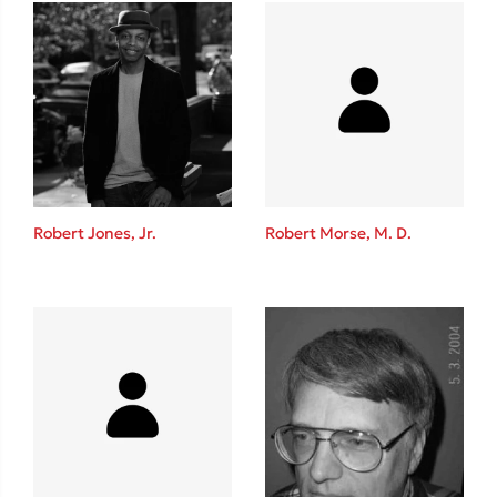
Δανάη Δεληγεώργη
Πάνω, κάτω, μπροστά, πίσω
Robert Jones, Jr.
Robert Morse, M. D.
Mel Robbins
Η μέθοδος Αφήστε τους