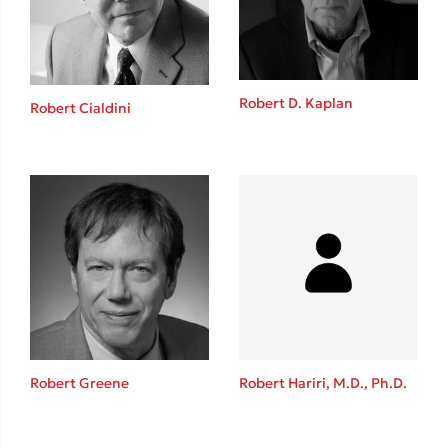
Robert D. Kaplan
Robert Cialdini
Κώστας Κρομμύδας
Το λιμάνι μου είσαι εσύ
Ιωάννης Γλωσσόπουλος
Robert Greene
Robert Hariri, M.D., Ph.D.
Ένας γίγαντας στο σχολείο