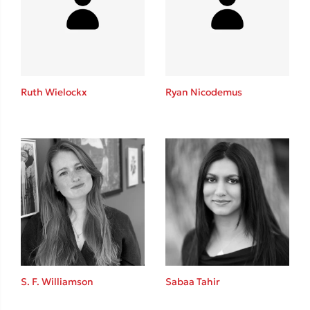
Ruth Wielockx
Ryan Nicodemus
S. F. Williamson
Sabaa Tahir