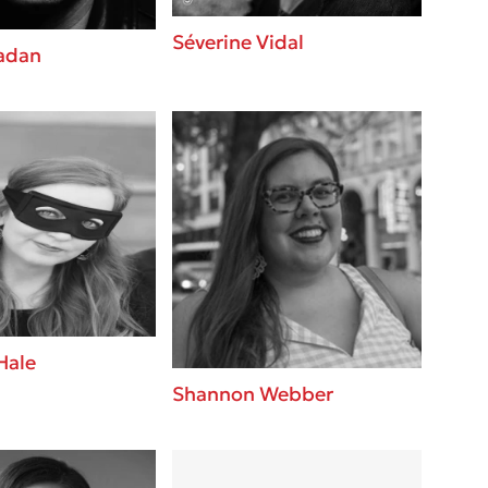
Séverine Vidal
adan
Hale
Shannon Webber