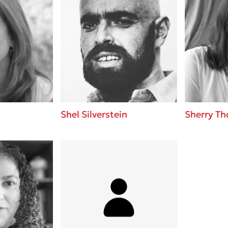
Shel Silverstein
Sherry T