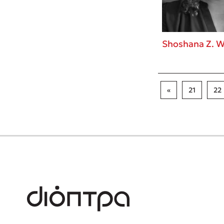
Shoshana Z. W
«
21
22