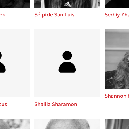
ek
Sélpide San Luis
Serhiy Zh
Shannon 
cus
Shalila Sharamon