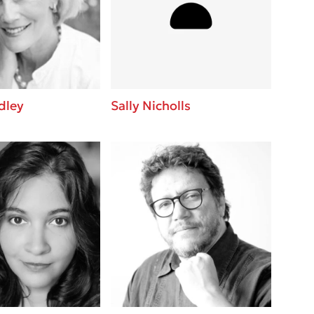
βάσεις σε
 BBQ pizza
νάγκη μας για
ση με τη
dley
Sally Nicholls
; Κάνε το
η σου!