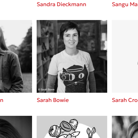
Sandra Dieckmann
Sangu Ma
in
Sarah Bowie
Sarah Cr