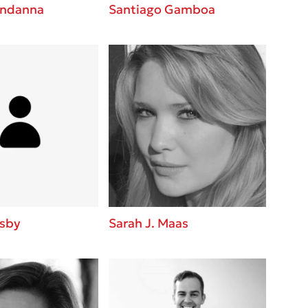
ndanna
Santiago Gamboa
osby
Sarah J. Maas