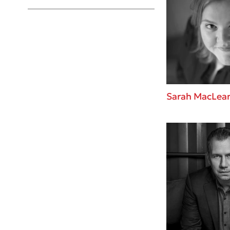
Young Adult
Sarah MacLea