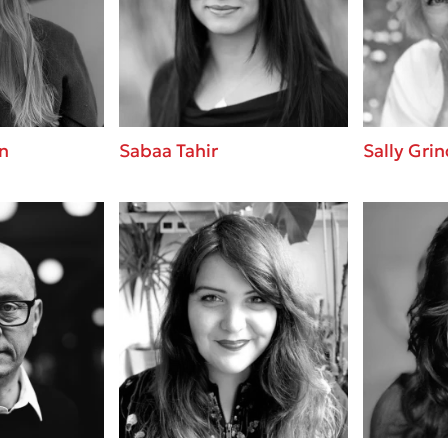
ros
3 βιβλία που μπορείς να δια
μια μέρα!
i
Εύκολη συνταγή για chicken
οδημητροπούλου
από τον Άκη Πετρετζίκη!
Διακοπές με τα παιδιά: Η α
d
παύση σε μετωπική σύγκρου
on
Sabaa Tahir
Sally Grin
δική τους για εκτόνωση
ld
Πάνω, κάτω, μπροστά, πίσω
 Baccalario
τεστ και ανακάλυψε την τάσ
αχήμ