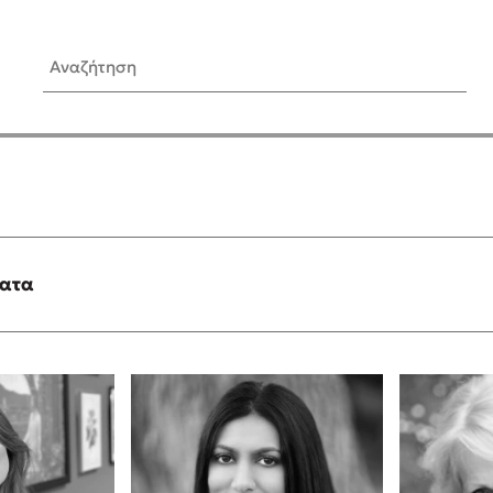
Αναζήτηση
ίς Συγγραφείς
Δημοφιλή Άρθρα
Κυλάει
3 βιβλία βασισμένα σε αλη
γεγονότα!
τανάς
Τεστ: Ποιο αστυνομικό βιβλ
ταιριάζει για το καλοκαίρι;
ματα
νάκης
Ο εθισμός των παιδιών στις
tzek
είναι «το πρόβλημα»
dden
Μια λέξη που συχνά νιώθεις
αγνοείς
νταλη
Τι είναι η νευροποικιλότητα;
y
Δανάη Δεληγεώργη απαντά
ews
Συγχαρητήρια, Πέθανες! Μι
cue
στον Άδη της ελληνικής μυ