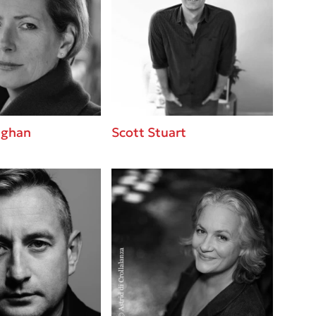
ughan
Scott Stuart