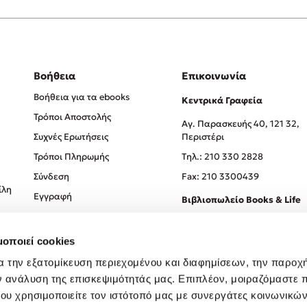
Βοήθεια
Επικοινωνία
Βοήθεια για τα ebooks
Κεντρικά Γραφεία
Τρόποι Αποστολής
Αγ. Παρασκευής 40, 121 32,
Συχνές Ερωτήσεις
Περιστέρι
Τρόποι Πληρωμής
Tηλ.: 210 330 2828
Σύνδεση
Fax: 210 3300439
ίλη
Εγγραφή
Βιβλιοπωλείο Books & Life
Σόλωνος 93-95, 106 78, Αθήν
μοποιεί cookies
Τηλ.:
210 330 0774
α την εξατομίκευση περιεχομένου και διαφημίσεων, την παροχ
ν ανάλυση της επισκεψιμότητάς μας. Επιπλέον, μοιραζόμαστε 
ου χρησιμοποιείτε τον ιστότοπό μας με συνεργάτες κοινωνικώ