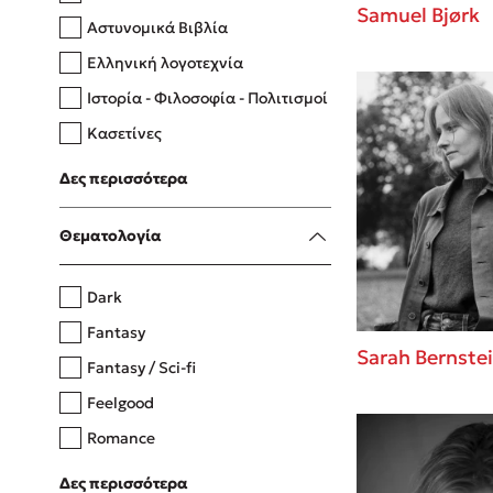
Samuel Bjørk
Αστυνομικά Βιβλία
Ελληνική λογοτεχνία
Δανάη Δεληγεώργη
Ιστορία - Φιλοσοφία - Πολιτισμοί
Πάνω, κάτω, μπροστά, πίσω
Κασετίνες
Λευκώματα - Έγχρωμοι οδηγοί
Δες περισσότερα
Μαγειρική
Mel Robbins
Θεματολογία
Η μέθοδος Αφήστε τους
Dark
Fantasy
Sarah Bernste
Fantasy / Sci-fi
Feelgood
Romance
Upmarket
Δες περισσότερα