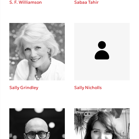
S. F. Williamson
Sabaa Tahir
Καθρέφτης
Sebastian Fitzek
Playlist
Sally Grindley
Sally Nicholls
Στέφανος Ξενάκης
Το λεξικό της ζωής σου