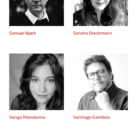
Samuel Bjørk
Sandra Dieckmann
Κώστας Κρομμύδας
Το λιμάνι μου είσαι εσύ
Ιωάννης Γλωσσόπουλος
Sangu Mandanna
Santiago Gamboa
Ένας γίγαντας στο σχολείο