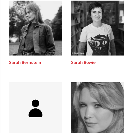
Δανάη Δεληγεώργη
Πάνω, κάτω, μπροστά, πίσω
Sarah Bernstein
Sarah Bowie
Mel Robbins
Η μέθοδος Αφήστε τους