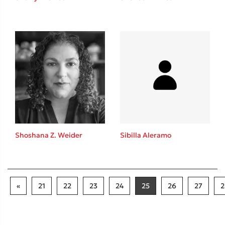
Shoshana Z. Weider
Sibilla Aleramo
«
21
22
23
24
25
26
27
2