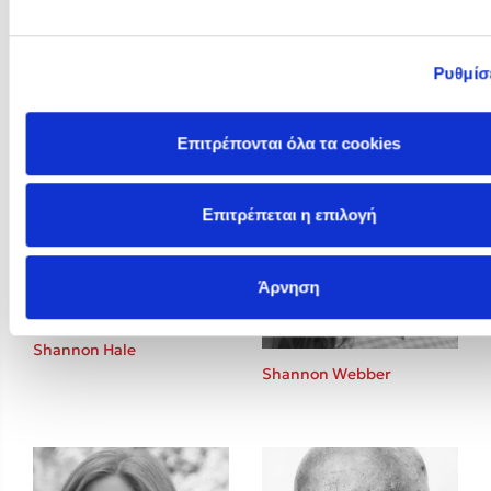
Sextus Empiricus
Shalila Sharamon
Ρυθμίσ
Επιτρέπονται όλα τα cookies
Επιτρέπεται η επιλογή
Άρνηση
Shannon Hale
Shannon Webber