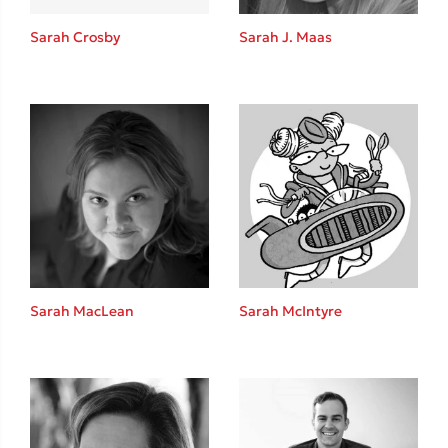
Sarah Crosby
Sarah J. Maas
Δημοφιλείς Συγγραφείς
Φυστίκι ΠουΚυλάει
Παύλος Καστανάς
El Sombrero
Στέφανος Ξενάκης
Sebastian Fitzek
Freida McFadden
Sarah MacLean
Sarah McIntyre
Κατρίνα Τσάνταλη
Lucinda Riley
Mimi Matthews
Benzamin Bécue
Rebecca Yarros