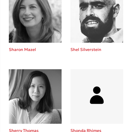
Sharon Mazel
Shel Silverstein
Sherry Thomas
Shonda Rhimes