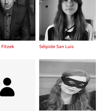
 Fitzek
Sélpide San Luis