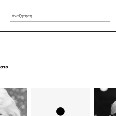
Αναζήτηση
ίς Συγγραφείς
Δημοφιλή Άρθρα
Κυλάει
Τεστ: Ποιο αστυνομικό βιβλ
ταιριάζει για το καλοκαίρι;
τανάς
3 βιβλία βασισμένα σε αλη
γεγονότα!
ματα
νάκης
Ο εθισμός των παιδιών στις
tzek
είναι «το πρόβλημα»
dden
Μια λέξη που συχνά νιώθεις
αγνοείς
νταλη
Τι είναι η νευροποικιλότητα;
y
Δανάη Δεληγεώργη απαντά
ews
Συγχαρητήρια, Πέθανες! Μι
cue
στον Άδη της ελληνικής μυ