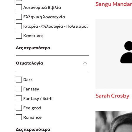
Sangu Manda
Αστυνομικά Βιβλία
Ελληνική λογοτεχνία
Δανάη Δεληγεώργη
Ιστορία - Φιλοσοφία - Πολιτισμοί
Πάνω, κάτω, μπροστά, πίσω
Κασετίνες
Λευκώματα - Έγχρωμοι οδηγοί
Δες περισσότερα
Μαγειρική
Mel Robbins
Θεματολογία
Η μέθοδος Αφήστε τους
Dark
Fantasy
Sarah Crosby
Fantasy / Sci-fi
Feelgood
Romance
Upmarket
Δες περισσότερα