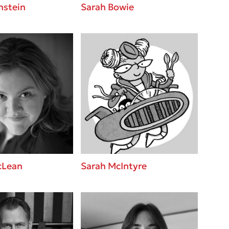
nstein
Sarah Bowie
cLean
Sarah McIntyre