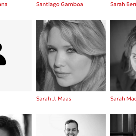
nna
Santiago Gamboa
Sarah Ber
Sarah J. Maas
Sarah Ma