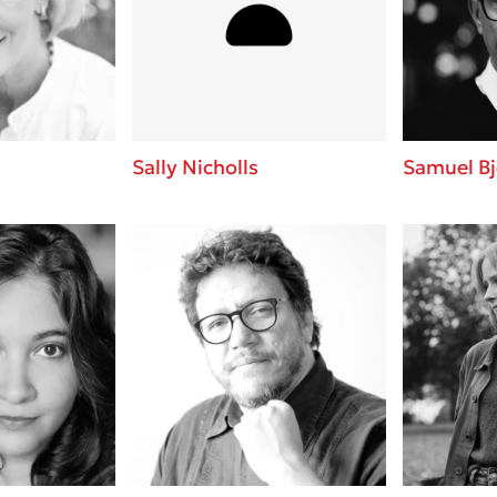
ros
Εύκολη συνταγή για chicken
από τον Άκη Πετρετζίκη!
i
3 βιβλία που μπορείς να δια
οδημητροπούλου
μια μέρα!
Διακοπές με τα παιδιά: Η α
d
παύση σε μετωπική σύγκρου
Sally Nicholls
Samuel Bj
δική τους για εκτόνωση
ld
Πάνω, κάτω, μπροστά, πίσω
 Baccalario
τεστ και ανακάλυψε την τάσ
αχήμ