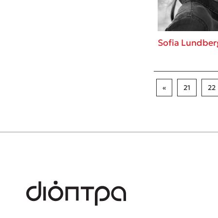
Sofia Lundber
«
21
22