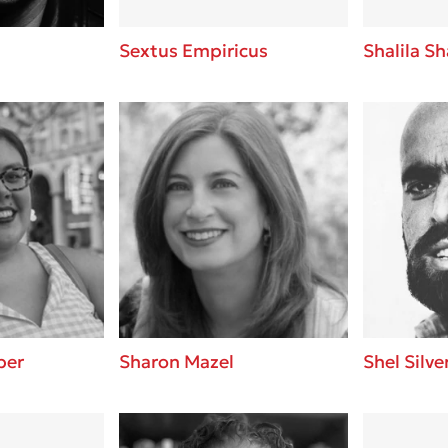
Sextus Empiricus
Shalila S
ber
Sharon Mazel
Shel Silve