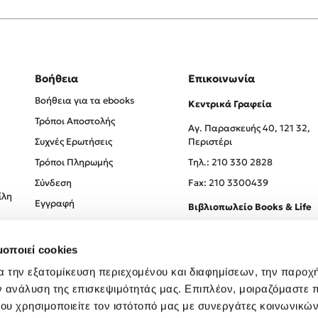
Βοήθεια
Επικοινωνία
Βοήθεια για τα ebooks
Κεντρικά Γραφεία
Τρόποι Αποστολής
Αγ. Παρασκευής 40, 121 32,
Συχνές Ερωτήσεις
Περιστέρι
Τρόποι Πληρωμής
Tηλ.: 210 330 2828
Σύνδεση
Fax: 210 3300439
ίλη
Εγγραφή
Βιβλιοπωλείο Books & Life
Σόλωνος 93-95, 106 78, Αθήν
μοποιεί cookies
Τηλ.:
210 330 0774
α την εξατομίκευση περιεχομένου και διαφημίσεων, την παροχ
ν ανάλυση της επισκεψιμότητάς μας. Επιπλέον, μοιραζόμαστε 
ου χρησιμοποιείτε τον ιστότοπό μας με συνεργάτες κοινωνικώ