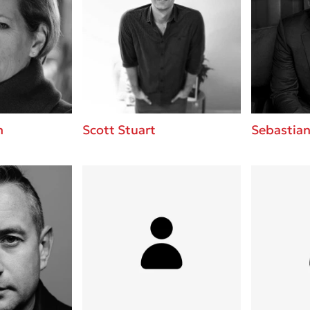
n
Scott Stuart
Sebastian