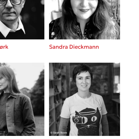
 BBQ pizza
βάσεις σε
νάγκη μας για
ση με τη
ørk
Sandra Dieckmann
; Κάνε το
η σου!