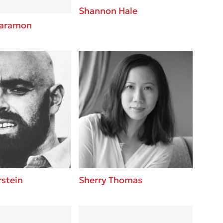
Shannon Hale
haramon
rstein
Sherry Thomas