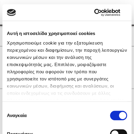
Menu
(0)
Κλείσιμο
Αρχική
|
Οι Συγγραφείς μας
Αυτή η ιστοσελίδα χρησιμοποιεί cookies
Οι Συγγραφείς μας
Χρησιμοποιούμε cookie για την εξατομίκευση
περιεχομένου και διαφημίσεων, την παροχή λειτουργιών
Δημοφιλή Βιβλία
0
Αποτελέσματα
κοινωνικών μέσων και την ανάλυση της
Lidia Branković
επισκεψιμότητάς μας. Επιπλέον, μοιραζόμαστε
O
R
Γ
Ι
Ξ
Π
Φ
gr
other
πληροφορίες που αφορούν τον τρόπο που
Το ξενοδοχείο των συναισθημάτων
χρησιμοποιείτε τον ιστότοπό μας με συνεργάτες
κοινωνικών μέσων, διαφήμισης και αναλύσεων, οι
οποίοι ενδεχομένως να τις συνδυάσουν με άλλες
Κάνε δώρα στους αγαπημένους σου
πληροφορίες που τους έχετε παραχωρήσει ή τις οποίες
έχουν συλλέξει σε σχέση με την από μέρους σας χρήση
Επιλογή
των υπηρεσιών τους. Αν συνεχίσετε να χρησιμοποιείτε
Αναγκαία
Χάρης Πολίτης
συγκατάθεσης
την ιστοσελίδα μας, συναινείτε στη χρήση των cookies
Καθρέφτης
μας.
ΔΩΡΟΚΑΡΤΑ ΔΙΟΠΤΡΑ
Προτιμήσεις