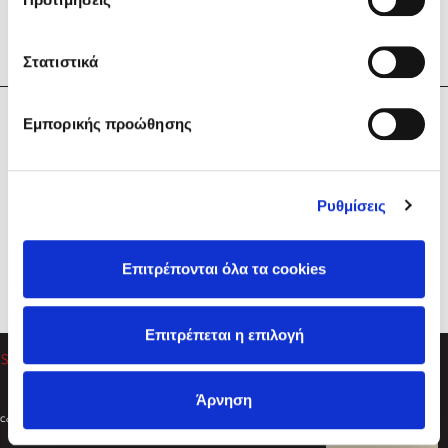
Στατιστικά
Η Εταιρεία
Εμπορικής προώθησης
Sebastian Fitzek
Υπηρεσίες
Playlist
Βοήθεια
Ρυθμίσεις
Επικοινωνία
Ακολουθήστε μας
Επιτρέπονται όλα τα cookies
Στέφανος Ξενάκης
Επιτρέπεται η επιλογή
Το λεξικό της ζωής σου
Άρνηση
Created by
Powered by
Copyright © 2026
dioptra.gr
Φίλτρα