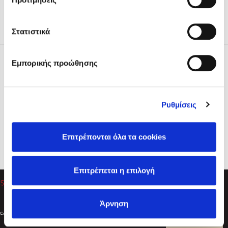
Στατιστικά
Η Εταιρεία
Εμπορικής προώθησης
Sebastian Fitzek
Υπηρεσίες
Playlist
Βοήθεια
Ρυθμίσεις
Επικοινωνία
Ακολουθήστε μας
Επιτρέπονται όλα τα cookies
Στέφανος Ξενάκης
Επιτρέπεται η επιλογή
Το λεξικό της ζωής σου
Άρνηση
Created by
Powered by
Copyright © 2026
dioptra.gr
Φίλτρα