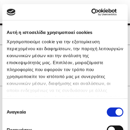
Menu
(0)
Κλείσιμο
Αρχική
|
Οι Συγγραφείς μας
Αυτή η ιστοσελίδα χρησιμοποιεί cookies
Οι Συγγραφείς μας
Χρησιμοποιούμε cookie για την εξατομίκευση
περιεχομένου και διαφημίσεων, την παροχή λειτουργιών
Δημοφιλή Βιβλία
0
Αποτελέσματα
κοινωνικών μέσων και την ανάλυση της
Lidia Branković
επισκεψιμότητάς μας. Επιπλέον, μοιραζόμαστε
Α
Γ
Η
Ρ
gr
πληροφορίες που αφορούν τον τρόπο που
Το ξενοδοχείο των συναισθημάτων
χρησιμοποιείτε τον ιστότοπό μας με συνεργάτες
κοινωνικών μέσων, διαφήμισης και αναλύσεων, οι
οποίοι ενδεχομένως να τις συνδυάσουν με άλλες
Κάνε δώρα στους αγαπημένους σου
πληροφορίες που τους έχετε παραχωρήσει ή τις οποίες
έχουν συλλέξει σε σχέση με την από μέρους σας χρήση
Επιλογή
των υπηρεσιών τους. Αν συνεχίσετε να χρησιμοποιείτε
Αναγκαία
Χάρης Πολίτης
συγκατάθεσης
την ιστοσελίδα μας, συναινείτε στη χρήση των cookies
Καθρέφτης
μας.
ΔΩΡΟΚΑΡΤΑ ΔΙΟΠΤΡΑ
Προτιμήσεις