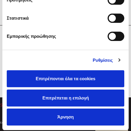
Στατιστικά
Η Εταιρεία
Εμπορικής προώθησης
Sebastian Fitzek
Υπηρεσίες
Playlist
Βοήθεια
Ρυθμίσεις
Επικοινωνία
Ακολουθήστε μας
Επιτρέπονται όλα τα cookies
Στέφανος Ξενάκης
Επιτρέπεται η επιλογή
Το λεξικό της ζωής σου
Άρνηση
Created by
Powered by
Copyright © 2026
dioptra.gr
Φίλτρα