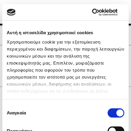
Menu
(0)
Κλείσιμο
Αρχική
|
Οι Συγγραφείς μας
Αυτή η ιστοσελίδα χρησιμοποιεί cookies
Οι Συγγραφείς μας
Χρησιμοποιούμε cookie για την εξατομίκευση
περιεχομένου και διαφημίσεων, την παροχή λειτουργιών
Δημοφιλή Βιβλία
0
Αποτελέσματα
κοινωνικών μέσων και την ανάλυση της
Lidia Branković
επισκεψιμότητάς μας. Επιπλέον, μοιραζόμαστε
Α
Γ
Η
Ν
Ρ
Τ
Ω
πληροφορίες που αφορούν τον τρόπο που
Το ξενοδοχείο των συναισθημάτων
χρησιμοποιείτε τον ιστότοπό μας με συνεργάτες
κοινωνικών μέσων, διαφήμισης και αναλύσεων, οι
οποίοι ενδεχομένως να τις συνδυάσουν με άλλες
Κάνε δώρα στους αγαπημένους σου
πληροφορίες που τους έχετε παραχωρήσει ή τις οποίες
έχουν συλλέξει σε σχέση με την από μέρους σας χρήση
Επιλογή
των υπηρεσιών τους. Αν συνεχίσετε να χρησιμοποιείτε
Αναγκαία
Χάρης Πολίτης
συγκατάθεσης
την ιστοσελίδα μας, συναινείτε στη χρήση των cookies
Καθρέφτης
μας.
ΔΩΡΟΚΑΡΤΑ ΔΙΟΠΤΡΑ
Προτιμήσεις