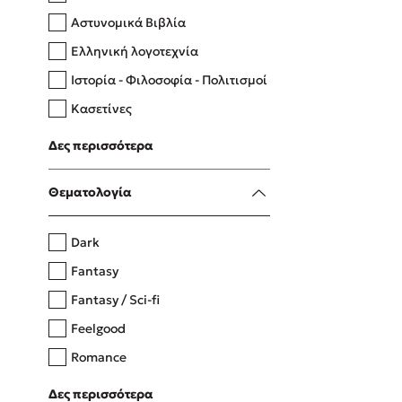
Αστυνομικά Βιβλία
Ελληνική λογοτεχνία
Δανάη Δεληγεώργη
Ιστορία - Φιλοσοφία - Πολιτισμοί
Πάνω, κάτω, μπροστά, πίσω
Κασετίνες
Λευκώματα - Έγχρωμοι οδηγοί
Δες περισσότερα
Μαγειρική
Mel Robbins
Θεματολογία
Η μέθοδος Αφήστε τους
Dark
Fantasy
Fantasy / Sci-fi
Feelgood
Romance
Upmarket
Δες περισσότερα