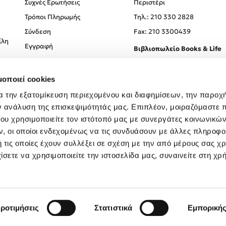
Συχνές Ερωτήσεις
Περιστέρι
Τρόποι Πληρωμής
Tηλ.: 210 330 2828
Σύνδεση
Fax: 210 3300439
ίλη
Εγγραφή
Βιβλιοπωλείο Books & Life
Σόλωνος 93-95, 106 78, Αθήν
μοποιεί cookies
Τηλ.:
210 330 0774
α την εξατομίκευση περιεχομένου και διαφημίσεων, την παροχ
ν ανάλυση της επισκεψιμότητάς μας. Επιπλέον, μοιραζόμαστε 
ου χρησιμοποιείτε τον ιστότοπό μας με συνεργάτες κοινωνικώ
, οι οποίοι ενδεχομένως να τις συνδυάσουν με άλλες πληροφο
 τις οποίες έχουν συλλέξει σε σχέση με την από μέρους σας χ
ίσετε να χρησιμοποιείτε την ιστοσελίδα μας, συναινείτε στη χρ
Created by
Powered by
Copyright © 2026
dioptra.gr
ροτιμήσεις
Στατιστικά
Εμπορική