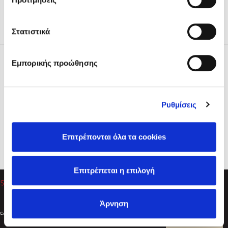
Στατιστικά
Η Εταιρεία
Εμπορικής προώθησης
Sebastian Fitzek
Υπηρεσίες
Playlist
Βοήθεια
Ρυθμίσεις
Επικοινωνία
Ακολουθήστε μας
Επιτρέπονται όλα τα cookies
Στέφανος Ξενάκης
Επιτρέπεται η επιλογή
Το λεξικό της ζωής σου
Άρνηση
Created by
Powered by
Copyright © 2026
dioptra.gr
Φίλτρα