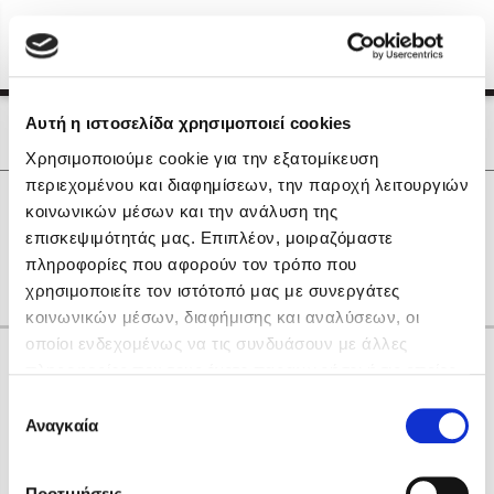
Menu
(0)
Κλείσιμο
Αρχική
|
Οι Συγγραφείς μας
Αυτή η ιστοσελίδα χρησιμοποιεί cookies
Οι Συγγραφείς μας
Χρησιμοποιούμε cookie για την εξατομίκευση
περιεχομένου και διαφημίσεων, την παροχή λειτουργιών
Δημοφιλή Βιβλία
0
Αποτελέσματα
κοινωνικών μέσων και την ανάλυση της
Lidia Branković
επισκεψιμότητάς μας. Επιπλέον, μοιραζόμαστε
Β
Γ
Η
Ν
Χ
πληροφορίες που αφορούν τον τρόπο που
Το ξενοδοχείο των συναισθημάτων
χρησιμοποιείτε τον ιστότοπό μας με συνεργάτες
κοινωνικών μέσων, διαφήμισης και αναλύσεων, οι
οποίοι ενδεχομένως να τις συνδυάσουν με άλλες
Κάνε δώρα στους αγαπημένους σου
πληροφορίες που τους έχετε παραχωρήσει ή τις οποίες
έχουν συλλέξει σε σχέση με την από μέρους σας χρήση
Επιλογή
των υπηρεσιών τους. Αν συνεχίσετε να χρησιμοποιείτε
Αναγκαία
Χάρης Πολίτης
συγκατάθεσης
την ιστοσελίδα μας, συναινείτε στη χρήση των cookies
Καθρέφτης
μας.
ΔΩΡΟΚΑΡΤΑ ΔΙΟΠΤΡΑ
Προτιμήσεις