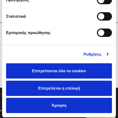
Στατιστικά
Η Εταιρεία
Εμπορικής προώθησης
Sebastian Fitzek
Υπηρεσίες
Playlist
Βοήθεια
Ρυθμίσεις
Επικοινωνία
Ακολουθήστε μας
Επιτρέπονται όλα τα cookies
Στέφανος Ξενάκης
Επιτρέπεται η επιλογή
Το λεξικό της ζωής σου
Άρνηση
Created by
Powered by
Copyright © 2026
dioptra.gr
Φίλτρα