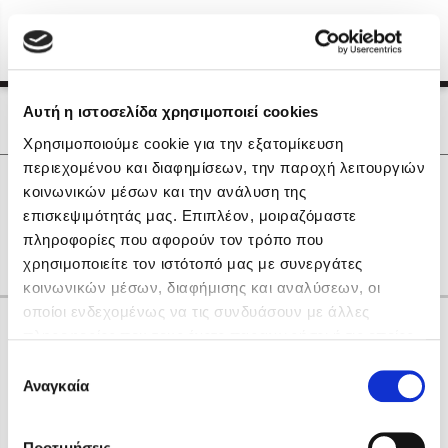
Menu
(0)
Κλείσιμο
Αρχική
|
Οι Συγγραφείς μας
Αυτή η ιστοσελίδα χρησιμοποιεί cookies
Οι Συγγραφείς μας
Χρησιμοποιούμε cookie για την εξατομίκευση
περιεχομένου και διαφημίσεων, την παροχή λειτουργιών
Δημοφιλή Βιβλία
0
Αποτελέσματα
κοινωνικών μέσων και την ανάλυση της
Lidia Branković
επισκεψιμότητάς μας. Επιπλέον, μοιραζόμαστε
Γ
Ρ
Ω
πληροφορίες που αφορούν τον τρόπο που
Το ξενοδοχείο των συναισθημάτων
χρησιμοποιείτε τον ιστότοπό μας με συνεργάτες
κοινωνικών μέσων, διαφήμισης και αναλύσεων, οι
οποίοι ενδεχομένως να τις συνδυάσουν με άλλες
Κάνε δώρα στους αγαπημένους σου
πληροφορίες που τους έχετε παραχωρήσει ή τις οποίες
έχουν συλλέξει σε σχέση με την από μέρους σας χρήση
Επιλογή
των υπηρεσιών τους. Αν συνεχίσετε να χρησιμοποιείτε
Αναγκαία
Χάρης Πολίτης
συγκατάθεσης
την ιστοσελίδα μας, συναινείτε στη χρήση των cookies
Καθρέφτης
μας.
ΔΩΡΟΚΑΡΤΑ ΔΙΟΠΤΡΑ
Προτιμήσεις