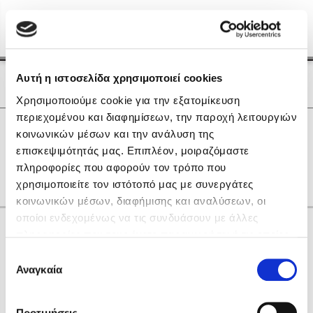
Menu
(0)
Κλείσιμο
Αρχική
|
Οι Συγγραφείς μας
Αυτή η ιστοσελίδα χρησιμοποιεί cookies
Οι Συγγραφείς μας
Χρησιμοποιούμε cookie για την εξατομίκευση
περιεχομένου και διαφημίσεων, την παροχή λειτουργιών
Δημοφιλή Βιβλία
0
Αποτελέσματα
κοινωνικών μέσων και την ανάλυση της
Lidia Branković
επισκεψιμότητάς μας. Επιπλέον, μοιραζόμαστε
Ν
Τ
πληροφορίες που αφορούν τον τρόπο που
Το ξενοδοχείο των συναισθημάτων
χρησιμοποιείτε τον ιστότοπό μας με συνεργάτες
κοινωνικών μέσων, διαφήμισης και αναλύσεων, οι
οποίοι ενδεχομένως να τις συνδυάσουν με άλλες
Κάνε δώρα στους αγαπημένους σου
πληροφορίες που τους έχετε παραχωρήσει ή τις οποίες
έχουν συλλέξει σε σχέση με την από μέρους σας χρήση
Επιλογή
των υπηρεσιών τους. Αν συνεχίσετε να χρησιμοποιείτε
Αναγκαία
Χάρης Πολίτης
συγκατάθεσης
την ιστοσελίδα μας, συναινείτε στη χρήση των cookies
Καθρέφτης
μας.
ΔΩΡΟΚΑΡΤΑ ΔΙΟΠΤΡΑ
Προτιμήσεις