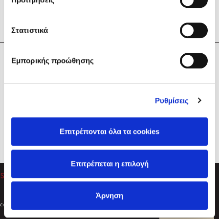
Στατιστικά
Η Εταιρεία
Εμπορικής προώθησης
Sebastian Fitzek
Υπηρεσίες
Playlist
Βοήθεια
Ρυθμίσεις
Επικοινωνία
Ακολουθήστε μας
Επιτρέπονται όλα τα cookies
Στέφανος Ξενάκης
Επιτρέπεται η επιλογή
Το λεξικό της ζωής σου
Άρνηση
Created by
Powered by
Copyright © 2026
dioptra.gr
Φίλτρα