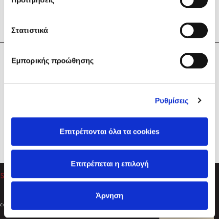
Στατιστικά
Η Εταιρεία
Εμπορικής προώθησης
Sebastian Fitzek
Υπηρεσίες
Playlist
Βοήθεια
Ρυθμίσεις
Επικοινωνία
Ακολουθήστε μας
Επιτρέπονται όλα τα cookies
Στέφανος Ξενάκης
Επιτρέπεται η επιλογή
Το λεξικό της ζωής σου
Άρνηση
Created by
Powered by
Copyright © 2026
dioptra.gr
Φίλτρα