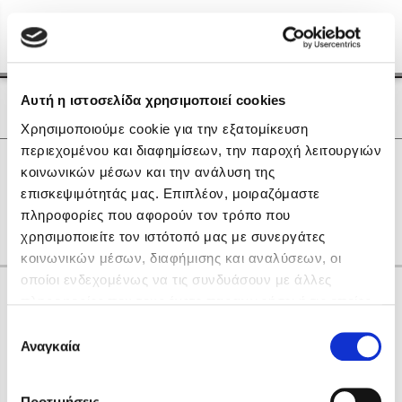
Menu
(0)
Κλείσιμο
Αρχική
|
Οι Συγγραφείς μας
Αυτή η ιστοσελίδα χρησιμοποιεί cookies
Οι Συγγραφείς μας
Χρησιμοποιούμε cookie για την εξατομίκευση
περιεχομένου και διαφημίσεων, την παροχή λειτουργιών
Δημοφιλή Βιβλία
0
Αποτελέσματα
κοινωνικών μέσων και την ανάλυση της
Lidia Branković
επισκεψιμότητάς μας. Επιπλέον, μοιραζόμαστε
A
B
R
X
Γ
Ι
Ρ
Χ
Ω
πληροφορίες που αφορούν τον τρόπο που
Το ξενοδοχείο των συναισθημάτων
χρησιμοποιείτε τον ιστότοπό μας με συνεργάτες
κοινωνικών μέσων, διαφήμισης και αναλύσεων, οι
οποίοι ενδεχομένως να τις συνδυάσουν με άλλες
Κάνε δώρα στους αγαπημένους σου
πληροφορίες που τους έχετε παραχωρήσει ή τις οποίες
έχουν συλλέξει σε σχέση με την από μέρους σας χρήση
Επιλογή
των υπηρεσιών τους. Αν συνεχίσετε να χρησιμοποιείτε
Αναγκαία
Χάρης Πολίτης
συγκατάθεσης
την ιστοσελίδα μας, συναινείτε στη χρήση των cookies
Καθρέφτης
μας.
ΔΩΡΟΚΑΡΤΑ ΔΙΟΠΤΡΑ
Προτιμήσεις