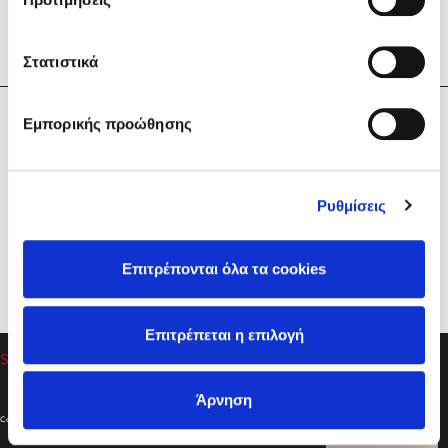
Στατιστικά
Η Εταιρεία
Εμπορικής προώθησης
Sebastian Fitzek
Υπηρεσίες
Playlist
Βοήθεια
Ρυθμίσεις
Επικοινωνία
Ακολουθήστε μας
Επιτρέπονται όλα τα cookies
Στέφανος Ξενάκης
Επιτρέπεται η επιλογή
Το λεξικό της ζωής σου
Άρνηση
Created by
Powered by
Copyright © 2026
dioptra.gr
Φίλτρα