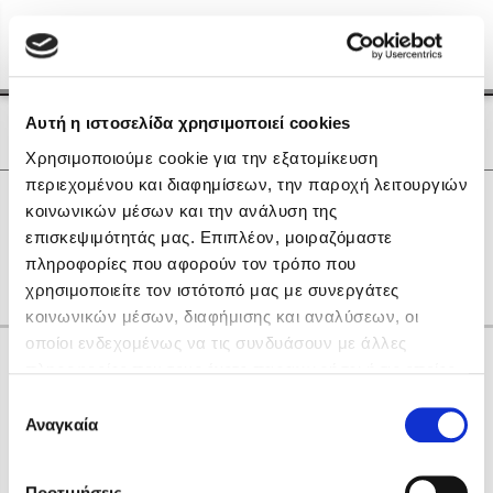
Menu
(0)
Κλείσιμο
Αρχική
|
Οι Συγγραφείς μας
Αυτή η ιστοσελίδα χρησιμοποιεί cookies
Οι Συγγραφείς μας
Χρησιμοποιούμε cookie για την εξατομίκευση
περιεχομένου και διαφημίσεων, την παροχή λειτουργιών
Δημοφιλή Βιβλία
0
Αποτελέσματα
κοινωνικών μέσων και την ανάλυση της
Lidia Branković
επισκεψιμότητάς μας. Επιπλέον, μοιραζόμαστε
A
D
Α
Β
Γ
Ν
Ο
Ρ
Χ
πληροφορίες που αφορούν τον τρόπο που
Το ξενοδοχείο των συναισθημάτων
χρησιμοποιείτε τον ιστότοπό μας με συνεργάτες
κοινωνικών μέσων, διαφήμισης και αναλύσεων, οι
οποίοι ενδεχομένως να τις συνδυάσουν με άλλες
Κάνε δώρα στους αγαπημένους σου
πληροφορίες που τους έχετε παραχωρήσει ή τις οποίες
έχουν συλλέξει σε σχέση με την από μέρους σας χρήση
Επιλογή
των υπηρεσιών τους. Αν συνεχίσετε να χρησιμοποιείτε
Αναγκαία
Χάρης Πολίτης
συγκατάθεσης
την ιστοσελίδα μας, συναινείτε στη χρήση των cookies
Καθρέφτης
μας.
ΔΩΡΟΚΑΡΤΑ ΔΙΟΠΤΡΑ
Προτιμήσεις