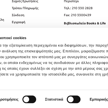
Συχνές Ερωτήσεις
Περιστέρι
Τρόποι Πληρωμής
Tηλ.: 210 330 2828
Σύνδεση
Fax: 210 3300439
ίλη
Εγγραφή
Βιβλιοπωλείο Books & Life
Σόλωνος 93-95, 106 78, Αθήν
μοποιεί cookies
Τηλ.:
210 330 0774
α την εξατομίκευση περιεχομένου και διαφημίσεων, την παροχ
ν ανάλυση της επισκεψιμότητάς μας. Επιπλέον, μοιραζόμαστε 
ου χρησιμοποιείτε τον ιστότοπό μας με συνεργάτες κοινωνικώ
, οι οποίοι ενδεχομένως να τις συνδυάσουν με άλλες πληροφο
 τις οποίες έχουν συλλέξει σε σχέση με την από μέρους σας χ
ίσετε να χρησιμοποιείτε την ιστοσελίδα μας, συναινείτε στη χρ
Created by
Powered by
Copyright © 2026
dioptra.gr
ροτιμήσεις
Στατιστικά
Εμπορική