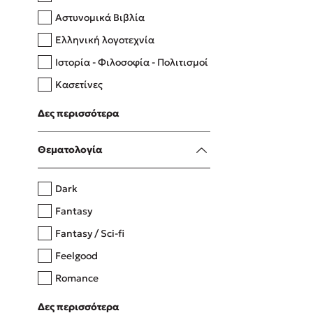
Αστυνομικά Βιβλία
Ελληνική λογοτεχνία
Δανάη Δεληγεώργη
Ιστορία - Φιλοσοφία - Πολιτισμοί
Πάνω, κάτω, μπροστά, πίσω
Κασετίνες
Λευκώματα - Έγχρωμοι οδηγοί
Δες περισσότερα
Μαγειρική
Mel Robbins
Θεματολογία
Η μέθοδος Αφήστε τους
Dark
Fantasy
Fantasy / Sci-fi
Feelgood
Romance
Upmarket
Δες περισσότερα