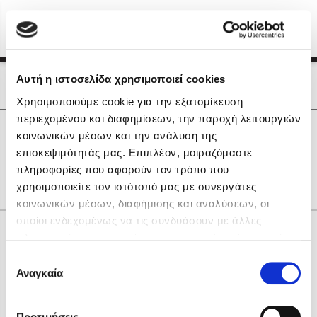
Menu
(0)
Κλείσιμο
Αρχική
|
Οι Συγγραφείς μας
Αυτή η ιστοσελίδα χρησιμοποιεί cookies
Οι Συγγραφείς μας
Χρησιμοποιούμε cookie για την εξατομίκευση
περιεχομένου και διαφημίσεων, την παροχή λειτουργιών
Δημοφιλή Βιβλία
0
Αποτελέσματα
κοινωνικών μέσων και την ανάλυση της
Lidia Branković
επισκεψιμότητάς μας. Επιπλέον, μοιραζόμαστε
A
D
J
K
M
Γ
Ζ
Ρ
Ω
πληροφορίες που αφορούν τον τρόπο που
Το ξενοδοχείο των συναισθημάτων
χρησιμοποιείτε τον ιστότοπό μας με συνεργάτες
κοινωνικών μέσων, διαφήμισης και αναλύσεων, οι
οποίοι ενδεχομένως να τις συνδυάσουν με άλλες
Κάνε δώρα στους αγαπημένους σου
πληροφορίες που τους έχετε παραχωρήσει ή τις οποίες
έχουν συλλέξει σε σχέση με την από μέρους σας χρήση
Επιλογή
των υπηρεσιών τους. Αν συνεχίσετε να χρησιμοποιείτε
Αναγκαία
Χάρης Πολίτης
συγκατάθεσης
την ιστοσελίδα μας, συναινείτε στη χρήση των cookies
Καθρέφτης
μας.
ΔΩΡΟΚΑΡΤΑ ΔΙΟΠΤΡΑ
Προτιμήσεις