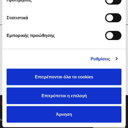
Στατιστικά
Η Εταιρεία
Εμπορικής προώθησης
Sebastian Fitzek
Υπηρεσίες
Playlist
Βοήθεια
Ρυθμίσεις
Επικοινωνία
Ακολουθήστε μας
Επιτρέπονται όλα τα cookies
Στέφανος Ξενάκης
Επιτρέπεται η επιλογή
Το λεξικό της ζωής σου
Άρνηση
Created by
Powered by
Copyright © 2026
dioptra.gr
Φίλτρα