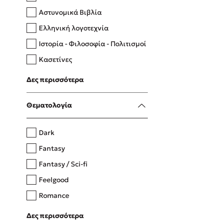
Αστυνομικά Βιβλία
Ελληνική λογοτεχνία
Δανάη Δεληγεώργη
Ιστορία - Φιλοσοφία - Πολιτισμοί
Πάνω, κάτω, μπροστά, πίσω
Κασετίνες
Λευκώματα - Έγχρωμοι οδηγοί
Δες περισσότερα
Μαγειρική
Mel Robbins
Θεματολογία
Η μέθοδος Αφήστε τους
Dark
Fantasy
Fantasy / Sci-fi
Feelgood
Romance
Upmarket
Δες περισσότερα