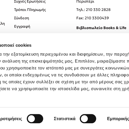
Συχνές Ερωτήσεις
Περιστέρι
Τρόποι Πληρωμής
Tηλ.: 210 330 2828
Σύνδεση
Fax: 210 3300439
ίλη
Εγγραφή
Βιβλιοπωλείο Books & Life
Σόλωνος 93-95, 106 78, Αθήν
μοποιεί cookies
Τηλ.:
210 330 0774
α την εξατομίκευση περιεχομένου και διαφημίσεων, την παροχ
ν ανάλυση της επισκεψιμότητάς μας. Επιπλέον, μοιραζόμαστε 
ου χρησιμοποιείτε τον ιστότοπό μας με συνεργάτες κοινωνικώ
, οι οποίοι ενδεχομένως να τις συνδυάσουν με άλλες πληροφο
 τις οποίες έχουν συλλέξει σε σχέση με την από μέρους σας χ
ίσετε να χρησιμοποιείτε την ιστοσελίδα μας, συναινείτε στη χρ
Created by
Powered by
Copyright © 2026
dioptra.gr
ροτιμήσεις
Στατιστικά
Εμπορική