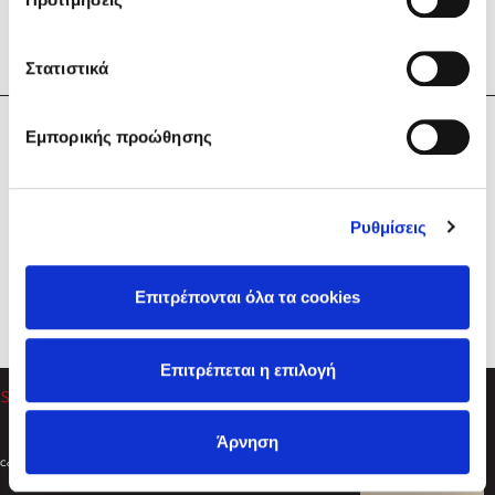
Στατιστικά
Η Εταιρεία
Εμπορικής προώθησης
Sebastian Fitzek
Υπηρεσίες
Playlist
Βοήθεια
Ρυθμίσεις
Επικοινωνία
Ακολουθήστε μας
Επιτρέπονται όλα τα cookies
Στέφανος Ξενάκης
Επιτρέπεται η επιλογή
Το λεξικό της ζωής σου
Άρνηση
Created by
Powered by
Copyright © 2026
dioptra.gr
Φίλτρα