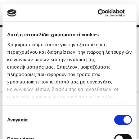
Menu
(0)
Κλείσιμο
Αρχική
|
Οι Συγγραφείς μας
Αυτή η ιστοσελίδα χρησιμοποιεί cookies
Οι Συγγραφείς μας
Χρησιμοποιούμε cookie για την εξατομίκευση
περιεχομένου και διαφημίσεων, την παροχή λειτουργιών
Δημοφιλή Βιβλία
0
Αποτελέσματα
κοινωνικών μέσων και την ανάλυση της
Lidia Branković
επισκεψιμότητάς μας. Επιπλέον, μοιραζόμαστε
A
K
O
S
T
Γ
Ζ
Ρ
πληροφορίες που αφορούν τον τρόπο που
Το ξενοδοχείο των συναισθημάτων
χρησιμοποιείτε τον ιστότοπό μας με συνεργάτες
κοινωνικών μέσων, διαφήμισης και αναλύσεων, οι
οποίοι ενδεχομένως να τις συνδυάσουν με άλλες
Κάνε δώρα στους αγαπημένους σου
πληροφορίες που τους έχετε παραχωρήσει ή τις οποίες
έχουν συλλέξει σε σχέση με την από μέρους σας χρήση
Επιλογή
των υπηρεσιών τους. Αν συνεχίσετε να χρησιμοποιείτε
Αναγκαία
Χάρης Πολίτης
συγκατάθεσης
την ιστοσελίδα μας, συναινείτε στη χρήση των cookies
Καθρέφτης
μας.
ΔΩΡΟΚΑΡΤΑ ΔΙΟΠΤΡΑ
Προτιμήσεις